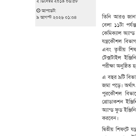
২ ডিসেম্বর ২০১৯ ০৬:৫৮
আপডেট:
তিনি আরও জানান,
৯ আগস্ট ২০২৬ ০১:০৪
বেলা ১১টা পর্যন
কেমিক্যাল অ্যান্ড
যন্ত্রকৌশল বিভাগ
এবং তৃতীয় শিফ
টেক্সটাইল ইঞ্জিন
পরীক্ষা অনুষ্ঠিত 
এ বছর ৯টি বিভা
জমা পড়ে। অর্থাৎ
পুরকৌশল বিভাগ
প্রোডাকশন ইঞ্
অ্যান্ড ফুড ইঞ্জ
করবেন।
দ্বিতীয় শিফটে 