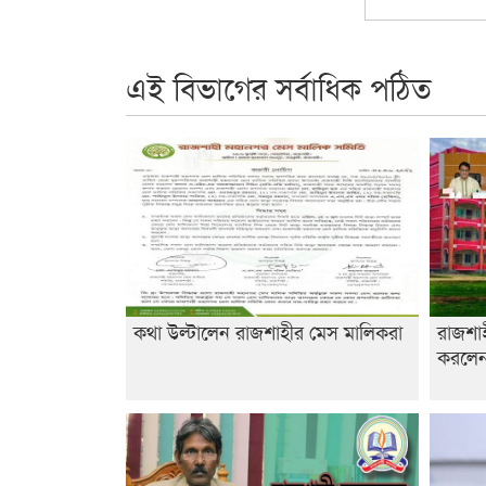
এই বিভাগের সর্বাধিক পঠিত
কথা উল্টালেন রাজশাহীর মেস মালিকরা
রাজশা
করলেন 