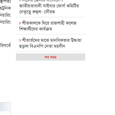
থাপত্য
জাতীয়তাবাদী সাইবার ফোর্স কমিটির
ট্রনিক
নেতৃত্বে রুহুল- সৌরভ
য়ারিং
িয়ারিং
শীতকালকে ঘিরে রাজশাহী কলেজ
শিক্ষার্থীদের কার্যক্রম
শীতার্তদের মাঝে মানবিকতার উষ্ণতা
িবর্তে
ছড়াল বিএনপি নেতা মহসীন
রাজশাহী কলেজের মিষ্টি বিকেল
সব খবর
কেমন আছে আমাদের দেশের
মধ্যবিত্তরা
রাজশাহী কলেজ ক্যারিয়ার ক্লাবের
নেতৃত্বে ইসমাইল- বিশাল
রাজশাইন একাডেমির ফল প্রকাশ ও
পুরস্কার বিতরণ