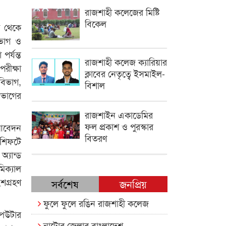
রাজশাহী কলেজের মিষ্টি
বিকেল
া থেকে
িভাগ ও
পর্যন্ত
রাজশাহী কলেজ ক্যারিয়ার
পরীক্ষা
ক্লাবের নেতৃত্বে ইসমাইল-
িভাগ,
বিশাল
বিভাগের
রাজশাইন একাডেমির
ফল প্রকাশ ও পুরস্কার
 আবেদন
বিতরণ
 শিফটে
্যান্ড
িক্যাল
ংশগ্রহণ
সর্বশেষ
জনপ্রিয়
ফুলে ফুলে রঙিন রাজশাহী কলেজ
পিউটার
নাটোর জেলার বাংলাদেশ