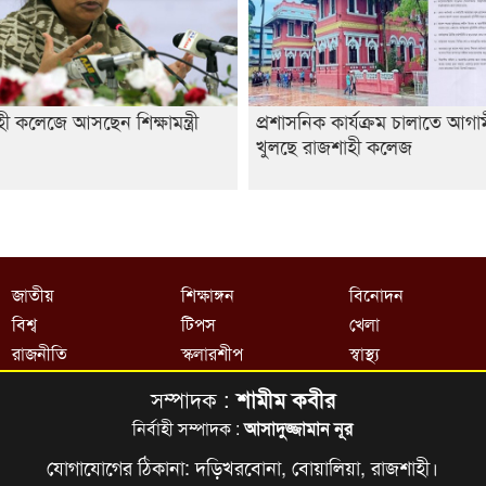
ী কলেজে আসছেন শিক্ষামন্ত্রী
প্রশাসনিক কার্যক্রম চালাতে আগ
খুলছে রাজশাহী কলেজ
জাতীয়
শিক্ষাঙ্গন
বিনোদন
বিশ্ব
টিপস
খেলা
রাজনীতি
স্কলারশীপ
স্বাস্থ্য
সম্পাদক :
শামীম কবীর
নির্বাহী সম্পাদক :
আসাদুজ্জামান নূর
যোগাযোগের ঠিকানা: দড়িখরবোনা, বোয়ালিয়া, রাজশাহী।