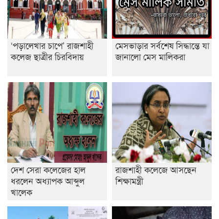
শেষ সময়ে ভোট কারচুরি অভিযোগ আবিদের
‘পড়ালেখার চাপে’ রাজশাহী
মেসভাড়ার সর্বশেষ সিদ্ধান্তে যা
কলেজ ছাত্রীর চিরবিদায়
জানালো মেস মালিকরা
দেশ সেরা কলেজের হাল
রাজশাহী কলেজে আসছেন
ধরলেন অধ্যাপক আব্দুল
শিক্ষামন্ত্রী
খালেক