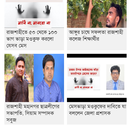
রাজশাহীতে ৫০ থেকে ১০০
আঙ্গুর চাষে সফলতা রাজশাহী
ভাগ ভাড়া মওকুফ করলো
কলেজ শিক্ষার্থীর
যেসব মেস
রাজশাহী মহানগর ছাত্রলীগের
মেসভাড়া মওকুফের দাবিতে যা
সভাপতি, সিয়াম সম্পাদক
বললেন জেলা প্রশাসক
সবুজ