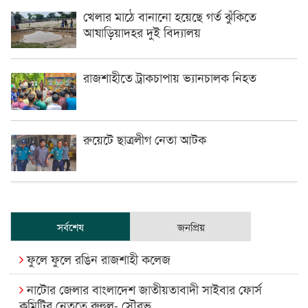
খেলার মাঠে বানানো হয়েছে গর্ত ঝুঁকিতে
আষাড়িয়াদহর দুই বিদ্যালয়
রাজশাহীতে ট্রাকচাপায় ভ্যানচালক নিহত
রুয়েটে ছাত্রলীগ নেতা আটক
সর্বশেষ
জনপ্রিয়
ফুলে ফুলে রঙিন রাজশাহী কলেজ
নাটোর জেলার বাংলাদেশ জাতীয়তাবাদী সাইবার ফোর্স
কমিটির নেতৃত্বে রুহুল- সৌরভ