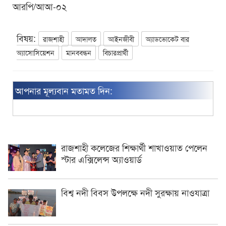
আরপি/আআ-০২
বিষয়:
রাজশাহী
আদালত
আইনজীবী
অ্যাডভোকেট বার
অ্যাসোসিয়েশন
মানববন্ধন
বিচারপ্রার্থী
আপনার মূল্যবান মতামত দিন:
রাজশাহী কলেজের শিক্ষার্থী শাখাওয়াত পেলেন
স্টার এক্সিলেন্স অ্যাওয়ার্ড
বিশ্ব নদী বিবস উপলক্ষে নদী সুরক্ষায় নাওযাত্রা