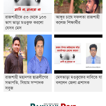
রাজশাহীতে ৫০ থেকে ১০০
আঙ্গুর চাষে সফলতা রাজশাহী
ভাগ ভাড়া মওকুফ করলো
কলেজ শিক্ষার্থীর
যেসব মেস
রাজশাহী মহানগর ছাত্রলীগের
মেসভাড়া মওকুফের দাবিতে যা
সভাপতি, সিয়াম সম্পাদক
বললেন জেলা প্রশাসক
সবুজ