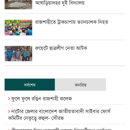
আষাড়িয়াদহর দুই বিদ্যালয়
রাজশাহীতে ট্রাকচাপায় ভ্যানচালক নিহত
রুয়েটে ছাত্রলীগ নেতা আটক
সর্বশেষ
জনপ্রিয়
ফুলে ফুলে রঙিন রাজশাহী কলেজ
নাটোর জেলার বাংলাদেশ জাতীয়তাবাদী সাইবার ফোর্স
কমিটির নেতৃত্বে রুহুল- সৌরভ