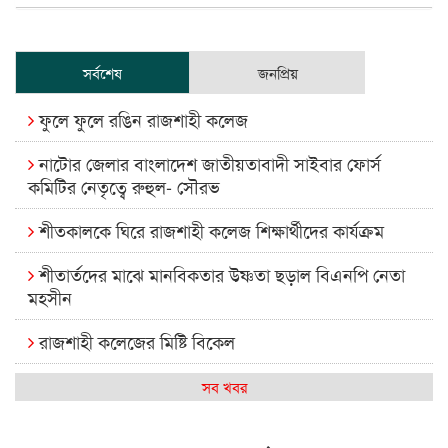
সর্বশেষ
জনপ্রিয়
ফুলে ফুলে রঙিন রাজশাহী কলেজ
নাটোর জেলার বাংলাদেশ জাতীয়তাবাদী সাইবার ফোর্স
কমিটির নেতৃত্বে রুহুল- সৌরভ
শীতকালকে ঘিরে রাজশাহী কলেজ শিক্ষার্থীদের কার্যক্রম
শীতার্তদের মাঝে মানবিকতার উষ্ণতা ছড়াল বিএনপি নেতা
মহসীন
রাজশাহী কলেজের মিষ্টি বিকেল
কেমন আছে আমাদের দেশের মধ্যবিত্তরা
সব খবর
রাজশাহী কলেজ ক্যারিয়ার ক্লাবের নেতৃত্বে ইসমাইল- বিশাল