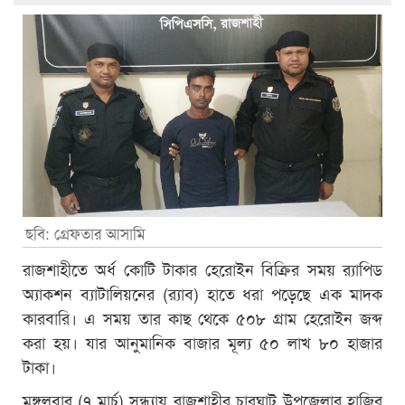
ছবি: গ্রেফতার আসামি
রাজশাহীতে অর্ধ কোটি টাকার হেরোইন বিক্রির সময় র‌্যাপিড
অ্যাকশন ব্যাটালিয়নের (র‌্যাব) হাতে ধরা পড়েছে এক মাদক
কারবারি। এ সময় তার কাছ থেকে ৫০৮ গ্রাম হেরোইন জব্দ
করা হয়। যার আনুমানিক বাজার মূল্য ৫০ লাখ ৮০ হাজার
টাকা।
মঙ্গলবার (৭ মার্চ) সন্ধ্যায় রাজশাহীর চারঘাট উপজেলার হাজির