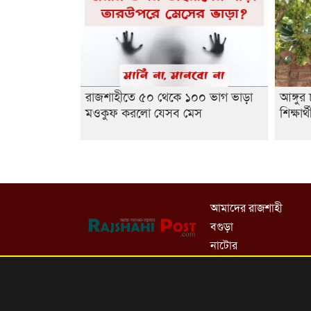
রাজশাহীতে ৫০ থেকে ১০০ ভাগ ভাড়া
আঙ্গু
মওকুফ করলো যেসব মেস
শিক্ষার্
আমাদের রাজশাহী
বগুড়া
নাটোর