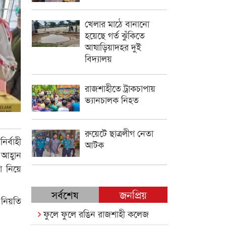
খেলার মাঠে বানানো
হয়েছে গর্ত ঝুঁকিতে
আষাড়িয়াদহর দুই
বিদ্যালয়
রাজশাহীতে ট্রাকচাপায়
ভ্যানচালক নিহত
রুয়েটে ছাত্রলীগ নেতা
র্বাহী
আটক
আহ্বান
া নিয়ে
সর্বশেষ
জনপ্রিয়
 নিয়তি
ফুলে ফুলে রঙিন রাজশাহী কলেজ