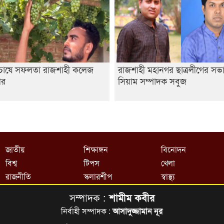
র চাষে সফলতা রাজশাহী কলেজ
রাজশাহী মহানগর ছাত্রলীগের সভ
থীর
সিয়াম সম্পাদক সবুজ
জাতীয়
শিক্ষাঙ্গন
বিনোদন
বিশ্ব
টিপস
খেলা
রাজনীতি
স্কলারশীপ
স্বাস্থ্য
সম্পাদক :
শামীম কবীর
নির্বাহী সম্পাদক :
আসাদুজ্জামান নূর