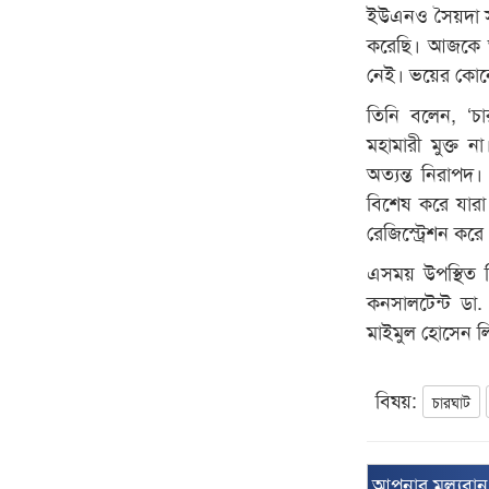
ইউএনও সৈয়দা সাম
করেছি। আজকে আ
নেই। ভয়ের কোন
তিনি বলেন, ‘চ
মহামারী মুক্ত 
অত্যন্ত নিরাপদ
বিশেষ করে যারা
রেজিস্ট্রেশন কর
এসময় উপস্থিত ছি
কনসালটেন্ট ডা
মাইমুল হোসেন লি
বিষয়:
চারঘাট
আপনার মূল্যবা