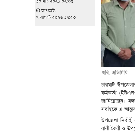
১০ মার্চ ২০২১ ০২:০৫
আপডেট:
৭ আগস্ট ২০২৬ ১৭:২৩
ছবি: প্রতিনিধি
চারঘাট উপজেলা
কর্মকর্তা (ইউএ
জানিয়েছেন। মঙ্গ
সবাইকে এ আহ্বান 
উপজেলা নির্বাহ
রানী কৈরী ও উপজ