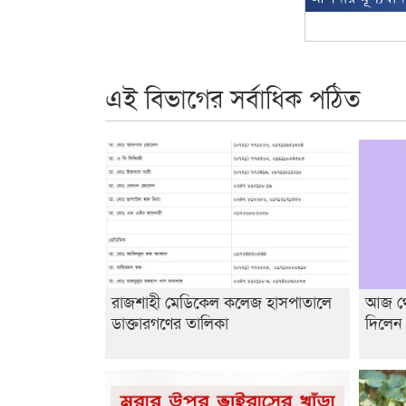
এই বিভাগের সর্বাধিক পঠিত
রাজশাহী মেডিকেল কলেজ হাসপাতালে
আজ থেক
ডাক্তারগণের তালিকা
দিলেন