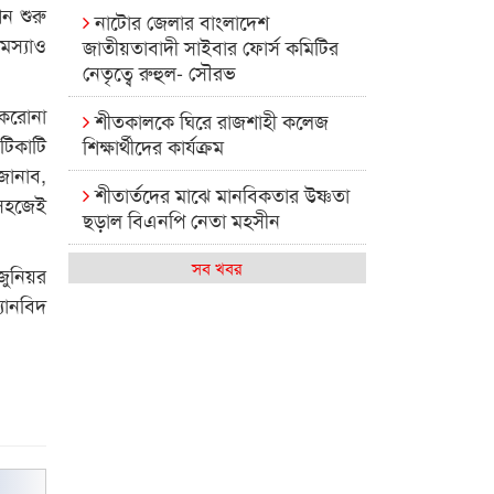
ন শুরু
নাটোর জেলার বাংলাদেশ
স্যাও
জাতীয়তাবাদী সাইবার ফোর্স কমিটির
নেতৃত্বে রুহুল- সৌরভ
করোনা
শীতকালকে ঘিরে রাজশাহী কলেজ
টিকাটি
শিক্ষার্থীদের কার্যক্রম
জানাব,
শীতার্তদের মাঝে মানবিকতার উষ্ণতা
 সহজেই
ছড়াল বিএনপি নেতা মহসীন
রাজশাহী কলেজের মিষ্টি বিকেল
সব খবর
জুনিয়র
যানবিদ
কেমন আছে আমাদের দেশের
মধ্যবিত্তরা
রাজশাহী কলেজ ক্যারিয়ার ক্লাবের
নেতৃত্বে ইসমাইল- বিশাল
রাজশাইন একাডেমির ফল প্রকাশ ও
পুরস্কার বিতরণ