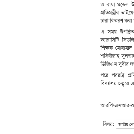
ও বাঘা মডেল উচ্
প্রতিমন্ত্রীর ভ
চারা বিতরণ করা
এ সময় উপস্থি
ভ্যারাসিটি সি
শিক্ষক মোহাম্মদ
শফিউল্লাহ সুলতা
ডিজিএম সুবীর দত্
পরে পররাষ্ট্র প
বিদ্যালয় চত্বরে
আরপি/এসআর-
বিষয়:
জাতীয় শ