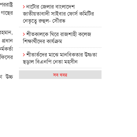
াষ্ট্র
নাটোর জেলার বাংলাদেশ
 গাছের
জাতীয়তাবাদী সাইবার ফোর্স কমিটির
নেতৃত্বে রুহুল- সৌরভ
হমান,
শীতকালকে ঘিরে রাজশাহী কলেজ
প্রধান
শিক্ষার্থীদের কার্যক্রম
মকর্তা
শীতার্তদের মাঝে মানবিকতার উষ্ণতা
অফিসের
ছড়াল বিএনপি নেতা মহসীন
রাজশাহী কলেজের মিষ্টি বিকেল
সব খবর
া উচ্চ
কেমন আছে আমাদের দেশের
মধ্যবিত্তরা
রাজশাহী কলেজ ক্যারিয়ার ক্লাবের
নেতৃত্বে ইসমাইল- বিশাল
রাজশাইন একাডেমির ফল প্রকাশ ও
পুরস্কার বিতরণ