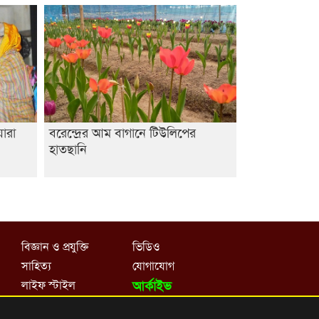
আবিদের
ারা
বরেন্দ্রের আম বাগানে টিউলিপের
হাতছানি
বিজ্ঞান ও প্রযুক্তি
ভিডিও
সাহিত্য
যোগাযোগ
লাইফ স্টাইল
আর্কাইভ