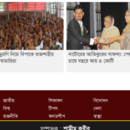
 মুরগি নিয়ে বিপাকে রাজশাহীর
নাটোরের আতিকুরের সাফল্য: পেয়
ি খামারিরা
চাষে বছরে আয় ৪ কোটি
জাতীয়
শিক্ষাঙ্গন
বিনোদন
বিশ্ব
টিপস
খেলা
রাজনীতি
স্কলারশীপ
স্বাস্থ্য
সম্পাদক :
শামীম কবীর