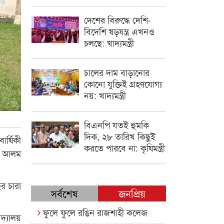
দেশের বিরুদ্ধে দেশি-
বিদেশি ষড়যন্ত্র এখনও
চলছে: খাদ্যমন্ত্রী
চালের দাম বাড়ানোর
কোনো যুক্তিই গ্রহণযোগ্য
নয়: খাদ্যমন্ত্রী
বিএনপি যতই হুমকি
দিক, ২৮ তারিখ কিছুই
র্ষিকী
করতে পারবে না: কৃষিমন্ত্রী
ার আলম
র চারা
সর্বশেষ
জনপ্রিয়
ফুলে ফুলে রঙিন রাজশাহী কলেজ
দ্যালয়