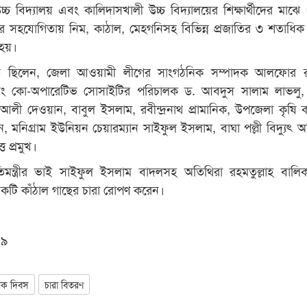
চ বিদ্যালয় এবং কালিদাসখালী উচ্চ বিদ্যালয়ের শিক্ষার্থীদের মাঝে পরর
াইয়ের সহযোগিতায় নিম, কাঠাল, মেহগনিসহ বিভিন্ন প্রজাতির ৩ শতাধিক
 হয়।
ত ছিলেন, জেলা আওয়ামী লীগের সাংগঠনিক সম্পাদক আলফোর র
ডলিং কো-অপারেটিভ সোসাইটির পরিচালক ড. আবদুস সালাম লাভলু, 
 আলী দেওয়ান, বাবুল ইসলাম, রবীন্দ্রনাথ প্রামানিক, উপজেলা কৃষি কর্
ন, মনিগ্রাম ইউনিয়ন চেয়ারম্যান সাইফুল ইসলাম, বাঘা পল্লী বিদ্যুৎ 
ত প্রমুখ।
্রতিমন্ত্রীর ভাই সাইফুল ইসলাম বাদলসহ অতিথিরা রহমতুল্লাহ বালিক
 একটি কাঁঠাল গাছের চারা রোপণ করেন।
০৯
োক দিবস
চারা বিতরণ