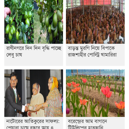
রাণীনগরে দিন দিন বৃদ্ধি পাচ্ছে
বাড়ন্ত মুরগি নিয়ে বিপাকে
লেবু চাষ
রাজশাহীর পোল্ট্রি খামারিরা
নাটোরের আতিকুরের সাফল্য:
বরেন্দ্রের আম বাগানে
পেয়ারা চাষে বছরে আয় ৪
টিউলিপের হাতছানি