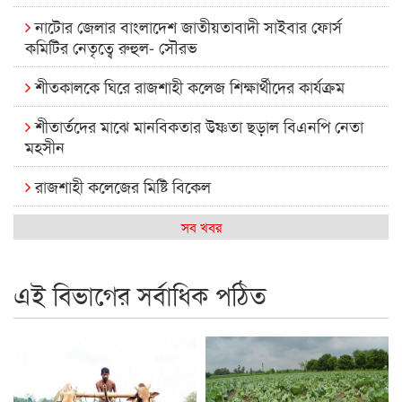
নাটোর জেলার বাংলাদেশ জাতীয়তাবাদী সাইবার ফোর্স
কমিটির নেতৃত্বে রুহুল- সৌরভ
শীতকালকে ঘিরে রাজশাহী কলেজ শিক্ষার্থীদের কার্যক্রম
শীতার্তদের মাঝে মানবিকতার উষ্ণতা ছড়াল বিএনপি নেতা
মহসীন
রাজশাহী কলেজের মিষ্টি বিকেল
কেমন আছে আমাদের দেশের মধ্যবিত্তরা
সব খবর
রাজশাহী কলেজ ক্যারিয়ার ক্লাবের নেতৃত্বে ইসমাইল- বিশাল
এই বিভাগের সর্বাধিক পঠিত
রাজশাইন একাডেমির ফল প্রকাশ ও পুরস্কার বিতরণ
রাজশাহী কলেজের শিক্ষার্থী শাখাওয়াত পেলেন স্টার এক্সিলেন্স
অ্যাওয়ার্ড