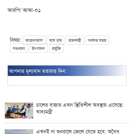
আরপি/ আআ-০১
বিষয়:
করোনাকাল
ঘাস চাষ
রাজশাহী
অবসর সময়
পশুখাদ্য
উৎপাদন
প্রযুক্তি
আপনার মূল্যবান মতামত দিন:
চালের বাজার এখন স্থিতিশীল অবস্থায় এসেছে:
খাদ্যমন্ত্রী
এখনই না শুধরালে জেলে যেতে হবে: অবৈধ