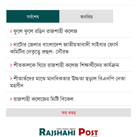
সর্বশেষ
জনপ্রিয়
ফুলে ফুলে রঙিন রাজশাহী কলেজ
নাটোর জেলার বাংলাদেশ জাতীয়তাবাদী সাইবার ফোর্স
কমিটির নেতৃত্বে রুহুল- সৌরভ
শীতকালকে ঘিরে রাজশাহী কলেজ শিক্ষার্থীদের কার্যক্রম
শীতার্তদের মাঝে মানবিকতার উষ্ণতা ছড়াল বিএনপি নেতা
মহসীন
রাজশাহী কলেজের মিষ্টি বিকেল
কেমন আছে আমাদের দেশের মধ্যবিত্তরা
সব খবর
রাজশাহী কলেজ ক্যারিয়ার ক্লাবের নেতৃত্বে ইসমাইল- বিশাল