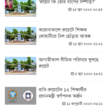
‘রুয়েট কি তোর বাপের সম্পত্তি?’
১৫ জুন ২০২০ ২০:৫৫
করোনাকালে রুয়েটে শিক্ষক
কোয়ার্টারে ঢিল ছোঁড়ায় আতঙ্ক
১১ জুন ২০২০ ০১:২২
আগামীকাল সীমিত পরিসরে খুলছে
রুয়েট
৫ জুন ২০২০ ১৬:৪১
রাবি-রুয়েটের ১২ শিক্ষার্থীর
প্রধানমন্ত্রী স্বর্ণপদক অর্জন
১১ জানুয়ারী ২০২০ ০৬:১২