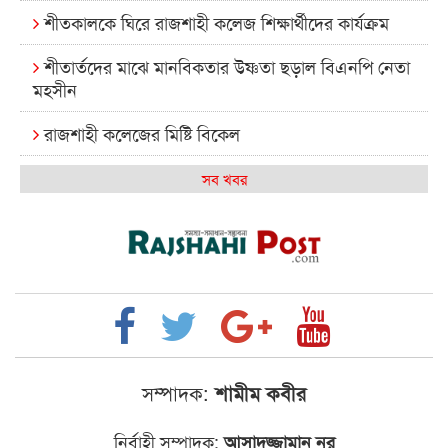
শীতকালকে ঘিরে রাজশাহী কলেজ শিক্ষার্থীদের কার্যক্রম
শীতার্তদের মাঝে মানবিকতার উষ্ণতা ছড়াল বিএনপি নেতা
মহসীন
রাজশাহী কলেজের মিষ্টি বিকেল
কেমন আছে আমাদের দেশের মধ্যবিত্তরা
সব খবর
রাজশাহী কলেজ ক্যারিয়ার ক্লাবের নেতৃত্বে ইসমাইল- বিশাল
রাজশাইন একাডেমির ফল প্রকাশ ও পুরস্কার বিতরণ
রাজশাহী কলেজের শিক্ষার্থী শাখাওয়াত পেলেন স্টার
এক্সিলেন্স অ্যাওয়ার্ড
বিশ্ব নদী বিবস উপলক্ষে নদী সুরক্ষায় নাওযাত্রা
সম্পাদক:
শামীম কবীর
খেলার মাঠে বানানো হয়েছে গর্ত ঝুঁকিতে আষাড়িয়াদহর দুই
নির্বাহী সম্পাদক:
আসাদুজ্জামান নূর
বিদ্যালয়