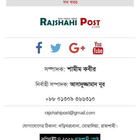
কেমন আছে আমাদের দেশের মধ্যবিত্তরা
সব খবর
রাজশাহী কলেজ ক্যারিয়ার ক্লাবের নেতৃত্বে ইসমাইল- বিশাল
রাজশাইন একাডেমির ফল প্রকাশ ও পুরস্কার বিতরণ
রাজশাহী কলেজের শিক্ষার্থী শাখাওয়াত পেলেন স্টার
এক্সিলেন্স অ্যাওয়ার্ড
বিশ্ব নদী বিবস উপলক্ষে নদী সুরক্ষায় নাওযাত্রা
সম্পাদক:
শামীম কবীর
খেলার মাঠে বানানো হয়েছে গর্ত ঝুঁকিতে আষাড়িয়াদহর দুই
নির্বাহী সম্পাদক:
আসাদুজ্জামান নূর
বিদ্যালয়
ইসলামের ইতিহাস ও সংস্কৃতি বিভাগের লাইট হাউজ ক্লাবের
+৮৮ ০১৩০৯ ৩৬৬৩১০
নেতৃত্ব ইসতিয়াক-মাহফুজ
rajshahipost@gmail.com
ডাকসুতে শিবিরের নিরঙ্কুশ জয়
যোগাযোগের ঠিকানা: দড়িখরবোনা, বোয়ালিয়া, রাজশাহী।
রাজশাহীতে ট্রাকচাপায় ভ্যানচালক নিহত
কপিরাইট © ২০২৬
রাজশাহী পোষ্ট