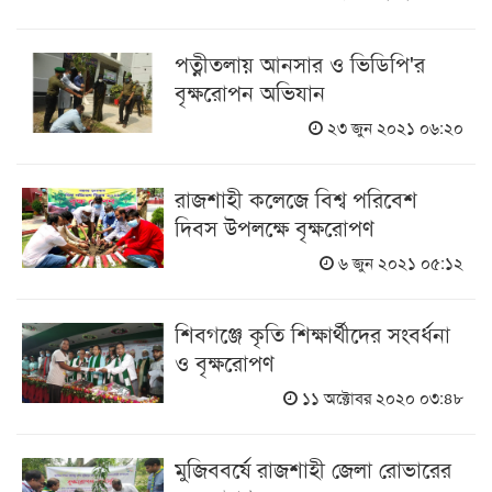
পত্নীতলায় আনসার ও ভিডিপি'র
বৃক্ষরোপন অভিযান
২৩ জুন ২০২১ ০৬:২০
রাজশাহী কলেজে বিশ্ব পরিবেশ
দিবস উপলক্ষে বৃক্ষরোপণ
৬ জুন ২০২১ ০৫:১২
শিবগঞ্জে কৃতি শিক্ষার্থীদের সংবর্ধনা
ও বৃক্ষরোপণ
১১ অক্টোবর ২০২০ ০৩:৪৮
মুজিববর্ষে রাজশাহী জেলা রোভারের