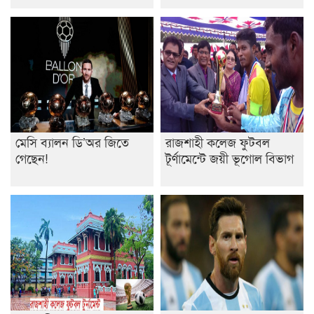
মেসি ব্যালন ডি’অর জিতে
রাজশাহী কলেজ ফুটবল
গেছেন!
টূর্ণামেন্টে জয়ী ভূগোল বিভাগ