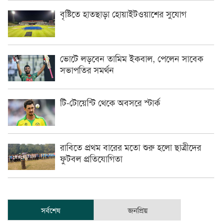
বৃষ্টিতে হাতছাড়া হোয়াইটওয়াশের সুযোগ
ভোটে লড়বেন তামিম ইকবাল, পেলেন সাবেক
সভাপতির সমর্থন
টি-টোয়েন্টি থেকে অবসরে স্টার্ক
রাবিতে প্রথম বারের মতো শুরু হলো ছাত্রীদের
ফুটবল প্রতিযোগিতা
সর্বশেষ
জনপ্রিয়