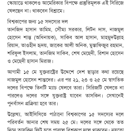
স্কোয়াডে থাকলেও আমেরিকার বিপক্ষে প্রস্তুতিমূলক এই সিরিজে
খেলছেন না। থাকবেন বিশ্রামে।
বিশ্বকাপের জন্য ১৫ সদস্যের দল
তানজিদ হাসান তামিম, সৌম্য সরকার, লিটন দাস, নাজমুল
হোসেন শান্ত (অধিনায়ক), সাকিব আল হাসান, মাহমুদউল্লাহ
রিয়াদ, তাওহীদ হৃদয়, জাকের আলী অনিক, মুস্তাফিজুর রহমান,
শরিফুল ইসলাম, তানজিম সাকিব, শেখ মেহেদী, রিশাদ হোসেন
ও মেহেদী হাসান মিরাজ।
আগামী ১৫ মে যুক্তরাষ্ট্রের উদ্দেশে দেশ ছাড়ার কথা রয়েছে
নাজমুল হোসেন শান্তদের। এর পর ২১, ২৩ ও ২৫ মে স্বাগতিক
দলের বিপক্ষে তিনটি ম্যাচ খেলবে তারা। সিরিজটি খেলতে না
পারলেও দলের সঙ্গে যুক্তরাষ্ট্র যাবেন তাসকিন। সেখানেই
পুনর্বাসন প্রক্রিয়া হবে তার।
উল্লেখ্য, আইসিসিতে পাঠানো বিশ্বকাপের ১৫ সদস্যের দলে
পরিবর্তন আনার শেষ সময় ২৫ মে। দলের সঙ্গে থেকে তত
দিনে তাসকিন ফিট হতে পারলে বিশ্বকাপ দলে থাকবেন। নয়তো