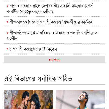
নাটোর জেলার বাংলাদেশ জাতীয়তাবাদী সাইবার ফোর্স
কমিটির নেতৃত্বে রুহুল- সৌরভ
শীতকালকে ঘিরে রাজশাহী কলেজ শিক্ষার্থীদের কার্যক্রম
শীতার্তদের মাঝে মানবিকতার উষ্ণতা ছড়াল বিএনপি নেতা
মহসীন
রাজশাহী কলেজের মিষ্টি বিকেল
কেমন আছে আমাদের দেশের মধ্যবিত্তরা
সব খবর
রাজশাহী কলেজ ক্যারিয়ার ক্লাবের নেতৃত্বে ইসমাইল- বিশাল
এই বিভাগের সর্বাধিক পঠিত
রাজশাইন একাডেমির ফল প্রকাশ ও পুরস্কার বিতরণ
রাজশাহী কলেজের শিক্ষার্থী শাখাওয়াত পেলেন স্টার এক্সিলেন্স
অ্যাওয়ার্ড
বিশ্ব নদী বিবস উপলক্ষে নদী সুরক্ষায় নাওযাত্রা