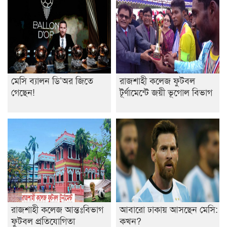
মেসি ব্যালন ডি’অর জিতে
রাজশাহী কলেজ ফুটবল
গেছেন!
টূর্ণামেন্টে জয়ী ভূগোল বিভাগ
রাজশাহী কলেজ আন্তঃবিভাগ
আবারো ঢাকায় আসছেন মেসি:
ফুটবল প্রতিযোগিতা
কখন?