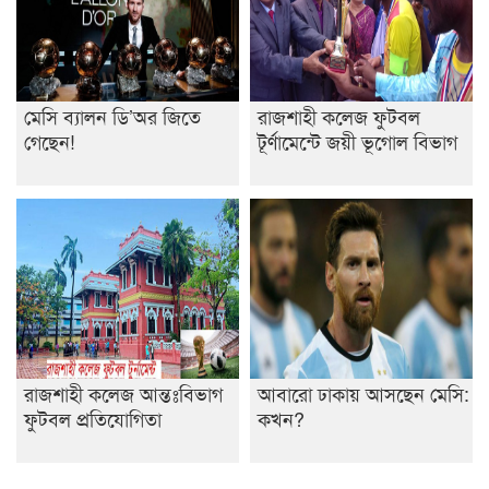
মেসি ব্যালন ডি’অর জিতে
রাজশাহী কলেজ ফুটবল
গেছেন!
টূর্ণামেন্টে জয়ী ভূগোল বিভাগ
রাজশাহী কলেজ আন্তঃবিভাগ
আবারো ঢাকায় আসছেন মেসি:
ফুটবল প্রতিযোগিতা
কখন?