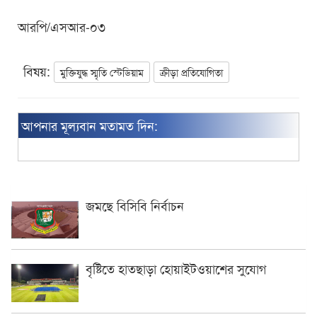
আরপি/এসআর-০৩
বিষয়:
মুক্তিযুদ্ধ স্মৃতি স্টেডিয়াম
ক্রীড়া প্রতিযোগিতা
আপনার মূল্যবান মতামত দিন:
জমছে বিসিবি নির্বাচন
বৃষ্টিতে হাতছাড়া হোয়াইটওয়াশের সুযোগ