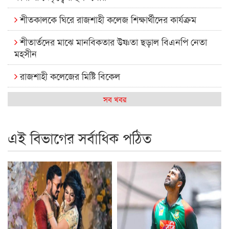
শীতকালকে ঘিরে রাজশাহী কলেজ শিক্ষার্থীদের কার্যক্রম
শীতার্তদের মাঝে মানবিকতার উষ্ণতা ছড়াল বিএনপি নেতা
মহসীন
রাজশাহী কলেজের মিষ্টি বিকেল
কেমন আছে আমাদের দেশের মধ্যবিত্তরা
সব খবর
রাজশাহী কলেজ ক্যারিয়ার ক্লাবের নেতৃত্বে ইসমাইল- বিশাল
এই বিভাগের সর্বাধিক পঠিত
রাজশাইন একাডেমির ফল প্রকাশ ও পুরস্কার বিতরণ
রাজশাহী কলেজের শিক্ষার্থী শাখাওয়াত পেলেন স্টার এক্সিলেন্স
অ্যাওয়ার্ড
বিশ্ব নদী বিবস উপলক্ষে নদী সুরক্ষায় নাওযাত্রা
খেলার মাঠে বানানো হয়েছে গর্ত ঝুঁকিতে আষাড়িয়াদহর দুই