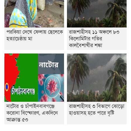
পরকিয়া দেখে ফেলায় ছেলেকে
রাজশাহীসহ ১১ অঞ্চলে ৮০
হত্যাচেষ্ঠায় মা
কিলোমিটার গতির
কালবৈশাখীর শঙ্কা
নাটোর ও চাঁপাইনবাবগঞ্জে
রাজশাহীসহ ৩ বিভাগে ঝোড়ো
করোনা বিস্ফোরণ, একদিনে
হাওয়াসহ হতে পারে বৃষ্টি
আক্রান্ত ৫০