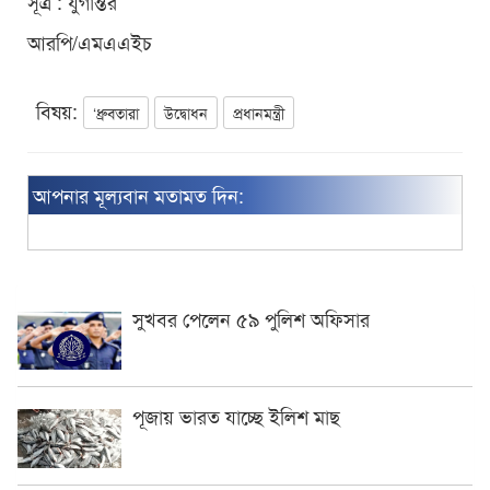
সূত্র : যুগান্তর
আরপি/এমএএইচ
বিষয়:
‘ধ্রুবতারা
উদ্বোধন
প্রধানমন্ত্রী
আপনার মূল্যবান মতামত দিন:
সুখবর পেলেন ৫৯ পুলিশ অফিসার
পূজায় ভারত যাচ্ছে ইলিশ মাছ