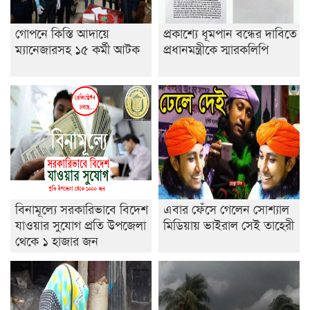
বিদ্যালয়
গোপনে কিস্তি আদায়ে
প্রকাশ্যে ধূমপান বন্ধের দাবিতে
ইসলামের ইতিহাস ও সংস্কৃতি বিভাগের লাইট হাউজ ক্লাবের
ম্যানেজারসহ ১৫ কর্মী আটক
প্রধানমন্ত্রীকে স্মারকলিপি
নেতৃত্ব ইসতিয়াক-মাহফুজ
ডাকসুতে শিবিরের নিরঙ্কুশ জয়
রাজশাহীতে ট্রাকচাপায় ভ্যানচালক নিহত
শেষ সময়ে ভোট কারচুরি অভিযোগ আবিদের
বিনামূল্যে সরকারিভাবে বিদেশ
এবার ফেঁসে গেলেন সোশ্যাল
যাওয়ার সুযোগ প্রতি উপজেলা
মিডিয়ায় ভাইরাল সেই তাহেরী
থেকে ১ হাজার জন