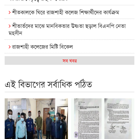
শীতকালকে ঘিরে রাজশাহী কলেজ শিক্ষার্থীদের কার্যক্রম
শীতার্তদের মাঝে মানবিকতার উষ্ণতা ছড়াল বিএনপি নেতা
মহসীন
রাজশাহী কলেজের মিষ্টি বিকেল
কেমন আছে আমাদের দেশের মধ্যবিত্তরা
সব খবর
রাজশাহী কলেজ ক্যারিয়ার ক্লাবের নেতৃত্বে ইসমাইল- বিশাল
এই বিভাগের সর্বাধিক পঠিত
রাজশাইন একাডেমির ফল প্রকাশ ও পুরস্কার বিতরণ
রাজশাহী কলেজের শিক্ষার্থী শাখাওয়াত পেলেন স্টার এক্সিলেন্স
অ্যাওয়ার্ড
বিশ্ব নদী বিবস উপলক্ষে নদী সুরক্ষায় নাওযাত্রা
খেলার মাঠে বানানো হয়েছে গর্ত ঝুঁকিতে আষাড়িয়াদহর দুই