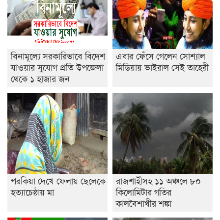
শেষ সময়ে ভোট কারচুরি অভিযোগ আবিদের
বিনামূল্যে সরকারিভাবে বিদেশ
এবার ফেঁসে গেলেন সোশ্যাল
যাওয়ার সুযোগ প্রতি উপজেলা
মিডিয়ায় ভাইরাল সেই তাহেরী
থেকে ১ হাজার জন
পরকিয়া দেখে ফেলায় ছেলেকে
রাজশাহীসহ ১১ অঞ্চলে ৮০
হত্যাচেষ্ঠায় মা
কিলোমিটার গতির
কালবৈশাখীর শঙ্কা