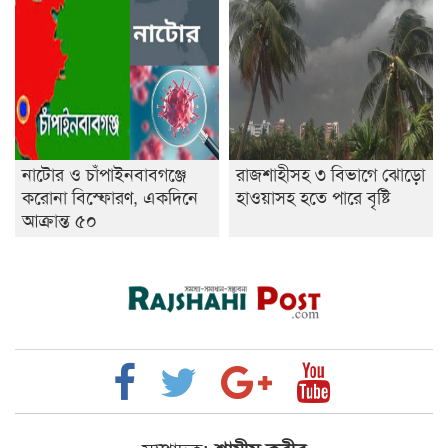
নাটোর ও চাঁপাইনবাবগঞ্জে
রাজশাহীসহ ৩ বিভাগে ঝোড়ো
করোনা বিস্ফোরণ, একদিনে
হাওয়াসহ হতে পারে বৃষ্টি
আক্রান্ত ৫০