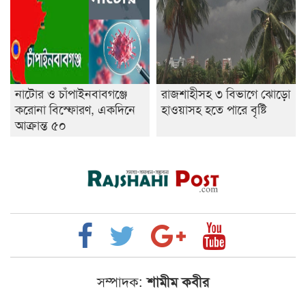
নাটোর ও চাঁপাইনবাবগঞ্জে
রাজশাহীসহ ৩ বিভাগে ঝোড়ো
করোনা বিস্ফোরণ, একদিনে
হাওয়াসহ হতে পারে বৃষ্টি
আক্রান্ত ৫০
সম্পাদক:
শামীম কবীর