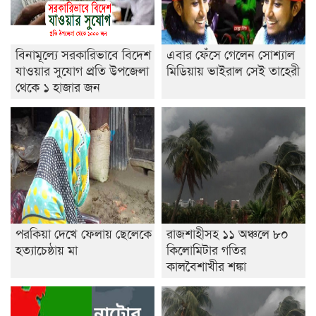
বিনামূল্যে সরকারিভাবে বিদেশ
এবার ফেঁসে গেলেন সোশ্যাল
যাওয়ার সুযোগ প্রতি উপজেলা
মিডিয়ায় ভাইরাল সেই তাহেরী
থেকে ১ হাজার জন
পরকিয়া দেখে ফেলায় ছেলেকে
রাজশাহীসহ ১১ অঞ্চলে ৮০
হত্যাচেষ্ঠায় মা
কিলোমিটার গতির
কালবৈশাখীর শঙ্কা