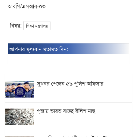
আরপি/এসআর-০৩
বিষয়:
শিক্ষা মন্ত্রণালয়
আপনার মূল্যবান মতামত দিন:
সুখবর পেলেন ৫৯ পুলিশ অফিসার
পূজায় ভারত যাচ্ছে ইলিশ মাছ