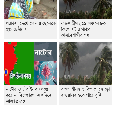
পরকিয়া দেখে ফেলায় ছেলেকে
রাজশাহীসহ ১১ অঞ্চলে ৮০
হত্যাচেষ্ঠায় মা
কিলোমিটার গতির
কালবৈশাখীর শঙ্কা
নাটোর ও চাঁপাইনবাবগঞ্জে
রাজশাহীসহ ৩ বিভাগে ঝোড়ো
করোনা বিস্ফোরণ, একদিনে
হাওয়াসহ হতে পারে বৃষ্টি
আক্রান্ত ৫০