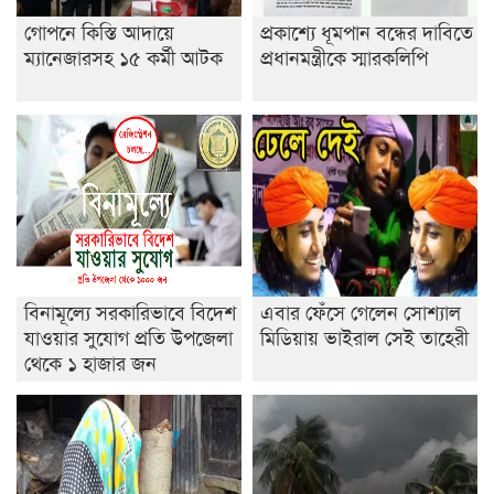
গোপনে কিস্তি আদায়ে
প্রকাশ্যে ধূমপান বন্ধের দাবিতে
ইসলামের ইতিহাস ও সংস্কৃতি বিভাগের লাইট হাউজ ক্লাবের
ম্যানেজারসহ ১৫ কর্মী আটক
প্রধানমন্ত্রীকে স্মারকলিপি
নেতৃত্ব ইসতিয়াক-মাহফুজ
ডাকসুতে শিবিরের নিরঙ্কুশ জয়
রাজশাহীতে ট্রাকচাপায় ভ্যানচালক নিহত
শেষ সময়ে ভোট কারচুরি অভিযোগ আবিদের
বিনামূল্যে সরকারিভাবে বিদেশ
এবার ফেঁসে গেলেন সোশ্যাল
যাওয়ার সুযোগ প্রতি উপজেলা
মিডিয়ায় ভাইরাল সেই তাহেরী
থেকে ১ হাজার জন