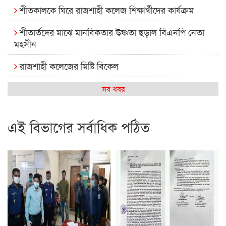
শীতকালকে ঘিরে রাজশাহী কলেজ শিক্ষার্থীদের কার্যক্রম
শীতার্তদের মাঝে মানবিকতার উষ্ণতা ছড়াল বিএনপি নেতা
মহসীন
রাজশাহী কলেজের মিষ্টি বিকেল
কেমন আছে আমাদের দেশের মধ্যবিত্তরা
সব খবর
রাজশাহী কলেজ ক্যারিয়ার ক্লাবের নেতৃত্বে ইসমাইল- বিশাল
এই বিভাগের সর্বাধিক পঠিত
রাজশাইন একাডেমির ফল প্রকাশ ও পুরস্কার বিতরণ
রাজশাহী কলেজের শিক্ষার্থী শাখাওয়াত পেলেন স্টার এক্সিলেন্স
অ্যাওয়ার্ড
বিশ্ব নদী বিবস উপলক্ষে নদী সুরক্ষায় নাওযাত্রা
খেলার মাঠে বানানো হয়েছে গর্ত ঝুঁকিতে আষাড়িয়াদহর দুই
বিদ্যালয়