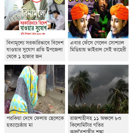
রাজশাহীতে ট্রাকচাপায় ভ্যানচালক নিহত
শেষ সময়ে ভোট কারচুরি অভিযোগ আবিদের
বিনামূল্যে সরকারিভাবে বিদেশ
এবার ফেঁসে গেলেন সোশ্যাল
যাওয়ার সুযোগ প্রতি উপজেলা
মিডিয়ায় ভাইরাল সেই তাহেরী
থেকে ১ হাজার জন
পরকিয়া দেখে ফেলায় ছেলেকে
রাজশাহীসহ ১১ অঞ্চলে ৮০
হত্যাচেষ্ঠায় মা
কিলোমিটার গতির
কালবৈশাখীর শঙ্কা