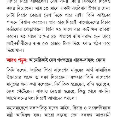
এগিয়ে নিয়ে যাচ্ছিলেন। সেই সময় বিচার বিভাগের দিকেও
নজর দিয়েছেন। মাত্র ১০ মাসে একটা সংবিধান উপহার দেন।
যেটা বিশ্বের কোনো দেশ দিতে পারে নাই। তিনি আইনের
শাসনে বিশ্বাস করতেন। তার হাত দিয়েই বাংলাদেশের বিচার
কাঠামোর গোড়াপত্তন। তিনি ৭২ সালে বার কাউন্সিল প্রতিষ্ঠা
করেন। ৭৩ সালে তাদের ৪৪ শতাংশ জমি বরাদ্দ দেন এবং
আইনজীবীদের জন্য ৫০ হাজার টাকা দিয়ে ফান্ড গঠন করে
দিয়ে যান।
আরও পড়ুন:
আমেরিকাই যেন গণতন্ত্রের ধারক-বাহক: মেনন
তিনি বলেন, জাতির পিতা এদেশের মানুষের আর্থ সামাজিক
উন্নয়নের লক্ষে ৬ দফা দিয়েছেন। যতবার তিনি এদেশের
মানুষের জন্য কথা বলেছেন, নির্যাতিত হয়েছেন, বন্দি হয়েছেন,
জেল খেটেছেন। সাজাও দেওয়া হয়েছে, কিন্তু থেমে যাননি।
আন্দোলনের মধ্য দিয়েই আমাদের পথচলা।
মহাসমাবেশে সভাপতিত্ব করেন আইন, বিচার ও সংসদবিষয়ক
মন্ত্রী আনিসুল হক। আরো বক্তব্য দেন বঙ্গবন্ধু আওয়ামী