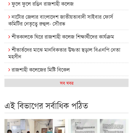
ফুলে ফুলে রঙিন রাজশাহী কলেজ
নাটোর জেলার বাংলাদেশ জাতীয়তাবাদী সাইবার ফোর্স
কমিটির নেতৃত্বে রুহুল- সৌরভ
শীতকালকে ঘিরে রাজশাহী কলেজ শিক্ষার্থীদের কার্যক্রম
শীতার্তদের মাঝে মানবিকতার উষ্ণতা ছড়াল বিএনপি নেতা
মহসীন
রাজশাহী কলেজের মিষ্টি বিকেল
কেমন আছে আমাদের দেশের মধ্যবিত্তরা
সব খবর
রাজশাহী কলেজ ক্যারিয়ার ক্লাবের নেতৃত্বে ইসমাইল- বিশাল
এই বিভাগের সর্বাধিক পঠিত
রাজশাইন একাডেমির ফল প্রকাশ ও পুরস্কার বিতরণ
রাজশাহী কলেজের শিক্ষার্থী শাখাওয়াত পেলেন স্টার এক্সিলেন্স
অ্যাওয়ার্ড