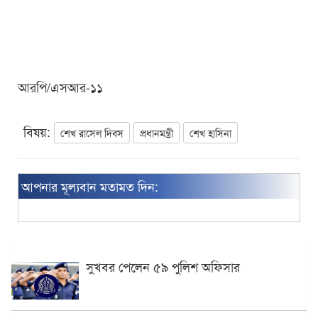
আরপি/এসআর-১১
বিষয়:
শেখ রাসেল দিবস
প্রধানমন্ত্রী
শেখ হাসিনা
আপনার মূল্যবান মতামত দিন:
সুখবর পেলেন ৫৯ পুলিশ অফিসার