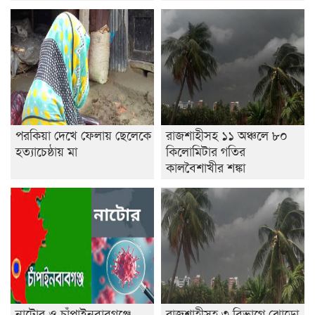
পরকিয়া দেখে ফেলায় ছেলেকে
রাজশাহীসহ ১১ অঞ্চলে ৮০
হত্যাচেষ্ঠায় মা
কিলোমিটার গতির
কালবৈশাখীর শঙ্কা
নাটোর ও চাঁপাইনবাবগঞ্জে
রাজশাহীসহ ৩ বিভাগে ঝোড়ো