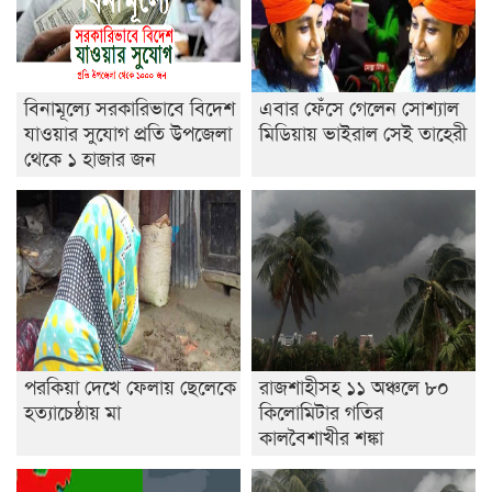
শেষ সময়ে ভোট কারচুরি অভিযোগ আবিদের
বিনামূল্যে সরকারিভাবে বিদেশ
এবার ফেঁসে গেলেন সোশ্যাল
যাওয়ার সুযোগ প্রতি উপজেলা
মিডিয়ায় ভাইরাল সেই তাহেরী
থেকে ১ হাজার জন
পরকিয়া দেখে ফেলায় ছেলেকে
রাজশাহীসহ ১১ অঞ্চলে ৮০
হত্যাচেষ্ঠায় মা
কিলোমিটার গতির
কালবৈশাখীর শঙ্কা