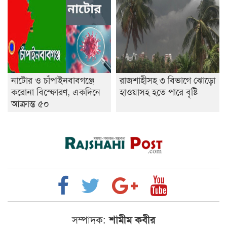
নাটোর ও চাঁপাইনবাবগঞ্জে
রাজশাহীসহ ৩ বিভাগে ঝোড়ো
করোনা বিস্ফোরণ, একদিনে
হাওয়াসহ হতে পারে বৃষ্টি
আক্রান্ত ৫০
সম্পাদক:
শামীম কবীর