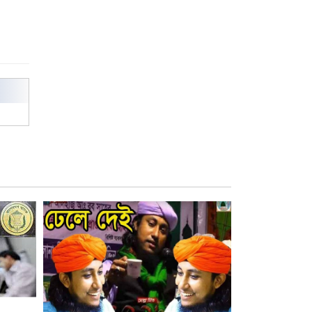
বিশ্ব নদী বিবস উপলক্ষে নদী সুরক্ষায়
নাওযাত্রা
খেলার মাঠে বানানো হয়েছে গর্ত
ঝুঁকিতে আষাড়িয়াদহর দুই বিদ্যালয়
ইসলামের ইতিহাস ও সংস্কৃতি বিভাগের
লাইট হাউজ ক্লাবের নেতৃত্ব ইসতিয়াক-
মাহফুজ
ডাকসুতে শিবিরের নিরঙ্কুশ জয়
রাজশাহীতে ট্রাকচাপায় ভ্যানচালক
নিহত
শেষ সময়ে ভোট কারচুরি অভিযোগ
আবিদের