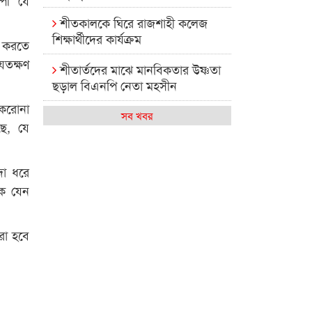
শীতকালকে ঘিরে রাজশাহী কলেজ
শিক্ষার্থীদের কার্যক্রম
, করতে
যতক্ষণ
শীতার্তদের মাঝে মানবিকতার উষ্ণতা
ছড়াল বিএনপি নেতা মহসীন
 করোনা
রাজশাহী কলেজের মিষ্টি বিকেল
সব খবর
ছে, যে
কেমন আছে আমাদের দেশের
মধ্যবিত্তরা
দা ধরে
কে যেন
রাজশাহী কলেজ ক্যারিয়ার ক্লাবের
নেতৃত্বে ইসমাইল- বিশাল
রা হবে
রাজশাইন একাডেমির ফল প্রকাশ ও
পুরস্কার বিতরণ
রাজশাহী কলেজের শিক্ষার্থী শাখাওয়াত
পেলেন স্টার এক্সিলেন্স অ্যাওয়ার্ড