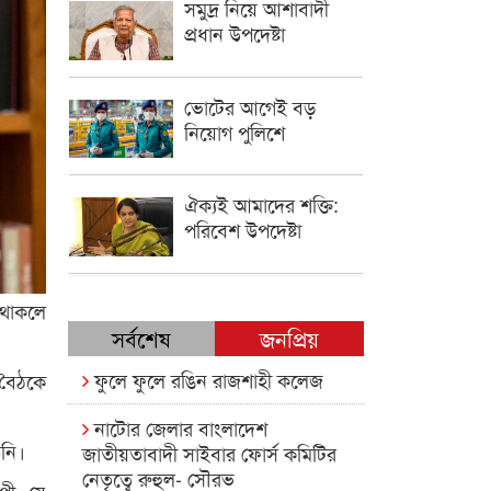
সমুদ্র নিয়ে আশাবাদী
প্রধান উপদেষ্টা
ভোটের আগেই বড়
নিয়োগ পুলিশে
ঐক্যই আমাদের শক্তি:
পরিবেশ উপদেষ্টা
 থাকলে
সর্বশেষ
জনপ্রিয়
ফুলে ফুলে রঙিন রাজশাহী কলেজ
 বৈঠকে
নাটোর জেলার বাংলাদেশ
িনি।
জাতীয়তাবাদী সাইবার ফোর্স কমিটির
নেতৃত্বে রুহুল- সৌরভ
যাপী যে