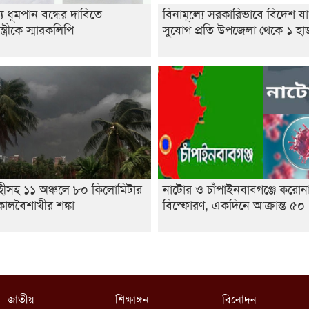
্যে ধূমপান বন্ধের দাবিতে
বিনামূল্যে সরকারিভাবে বিদেশ য
ন্ত্রীকে স্মারকলিপি
সুযোগ প্রতি উপজেলা থেকে ১ হ
হীসহ ১১ অঞ্চলে ৮০ কিলোমিটার
নাটোর ও চাঁপাইনবাবগঞ্জে করোন
ালবৈশাখীর শঙ্কা
বিস্ফোরণ, একদিনে আক্রান্ত ৫০
জাতীয়
শিক্ষাঙ্গন
বিনোদন