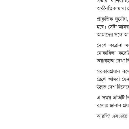
অর্থনৈতিক মন্দা
প্রাকৃতিক দুর্য
হবে। সেটা আমর
আমাদের সঙ্গে আছ
দেশে করোনা মহা
মোকাবিলা করেছ
ভয়াবহতা দেখা দ
সরকারপ্রধান বল
রেখে আমরা যেন
উন্নত দেশ হিসেব
এ সময় প্রতিটি ন
বলেও জানান প্রধা
আরপি/ এসএইচ