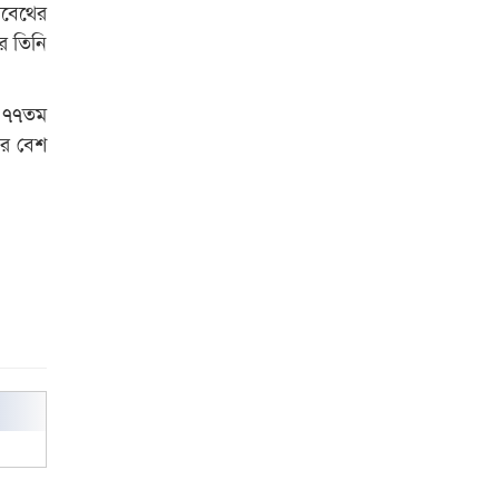
াবেথের
বিশ্ব নদী বিবস উপলক্ষে নদী সুরক্ষায়
বর তিনি
নাওযাত্রা
খেলার মাঠে বানানো হয়েছে গর্ত
র ৭৭তম
ঝুঁকিতে আষাড়িয়াদহর দুই বিদ্যালয়
ের বেশ
ইসলামের ইতিহাস ও সংস্কৃতি বিভাগের
লাইট হাউজ ক্লাবের নেতৃত্ব ইসতিয়াক-
মাহফুজ
ডাকসুতে শিবিরের নিরঙ্কুশ জয়
রাজশাহীতে ট্রাকচাপায় ভ্যানচালক
নিহত
শেষ সময়ে ভোট কারচুরি অভিযোগ
আবিদের