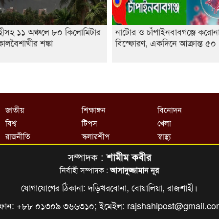
হীসহ ১১ অঞ্চলে ৮০ কিলোমিটার
নাটোর ও চাঁপাইনবাবগঞ্জে করোন
ালবৈশাখীর শঙ্কা
বিস্ফোরণ, একদিনে আক্রান্ত ৫০
জাতীয়
শিক্ষাঙ্গন
বিনোদন
বিশ্ব
টিপস
খেলা
রাজনীতি
স্কলারশীপ
স্বাস্থ্য
সম্পাদক :
শামীম কবীর
নির্বাহী সম্পাদক :
আসাদুজ্জামান নূর
যোগাযোগের ঠিকানা: দড়িখরবোনা, বোয়ালিয়া, রাজশাহী।
ফোন: +৮৮ ০১৩০৯ ৩৬৬৩১০; ইমেইল:
rajshahipost@gmail.c