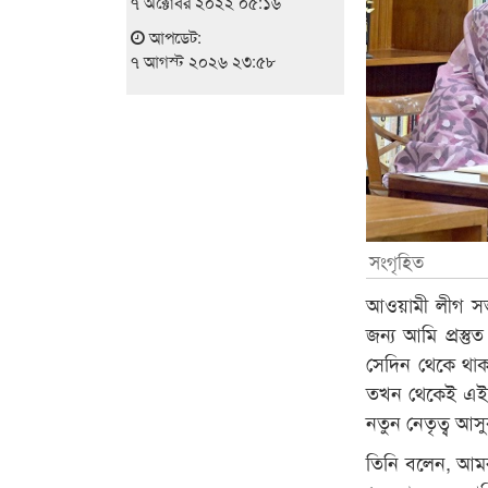
৭ অক্টোবর ২০২২ ০৫:১৬
আপডেট:
৭ আগস্ট ২০২৬ ২৩:৫৮
সংগৃহিত
আওয়ামী লীগ সভা
জন্য আমি প্রস
সেদিন থেকে থাক
তখন থেকেই এই শ
নতুন নেতৃত্ব আসু
তিনি বলেন, আমর