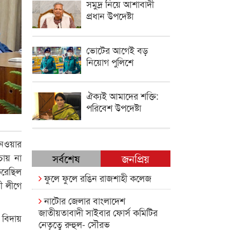
সমুদ্র নিয়ে আশাবাদী
প্রধান উপদেষ্টা
ভোটের আগেই বড়
নিয়োগ পুলিশে
ঐক্যই আমাদের শক্তি:
পরিবেশ উপদেষ্টা
নেওয়ার
চায় না
সর্বশেষ
জনপ্রিয়
করেছিল
ফুলে ফুলে রঙিন রাজশাহী কলেজ
ী লীগে
নাটোর জেলার বাংলাদেশ
জাতীয়তাবাদী সাইবার ফোর্স কমিটির
 বিদায়
নেতৃত্বে রুহুল- সৌরভ