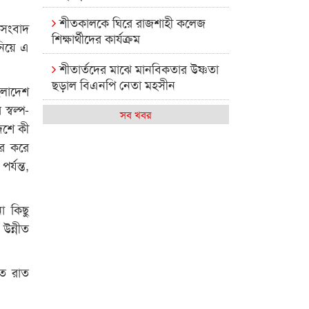
শীতকালকে ঘিরে রাজশাহী কলেজ
 সংবাদ
শিক্ষার্থীদের কার্যক্রম
 নিয়ে এ
শীতার্তদের মাঝে মানবিকতার উষ্ণতা
ছড়াল বিএনপি নেতা মহসীন
ংলাদেশ
স্বল্প-
রাজশাহী কলেজের মিষ্টি বিকেল
সব খবর
েশে কী
কেমন আছে আমাদের দেশের
ার করে
মধ্যবিত্তরা
্যন্ত,
রাজশাহী কলেজ ক্যারিয়ার ক্লাবের
নেতৃত্বে ইসমাইল- বিশাল
া কিছু
উন্নীত
রাজশাইন একাডেমির ফল প্রকাশ ও
পুরস্কার বিতরণ
গত রাত
রাজশাহী কলেজের শিক্ষার্থী শাখাওয়াত
পেলেন স্টার এক্সিলেন্স অ্যাওয়ার্ড