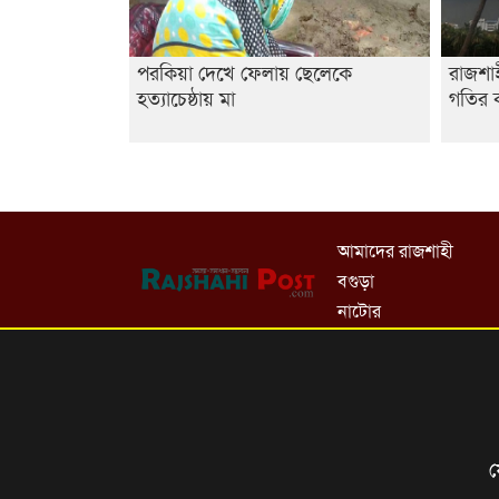
পরকিয়া দেখে ফেলায় ছেলেকে
রাজশা
হত্যাচেষ্ঠায় মা
গতির ক
আমাদের রাজশাহী
বগুড়া
নাটোর