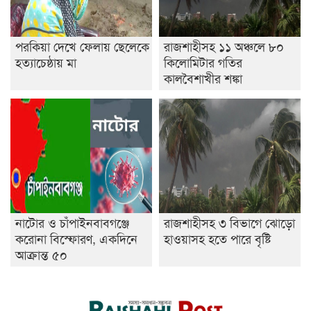
পরকিয়া দেখে ফেলায় ছেলেকে
রাজশাহীসহ ১১ অঞ্চলে ৮০
হত্যাচেষ্ঠায় মা
কিলোমিটার গতির
কালবৈশাখীর শঙ্কা
নাটোর ও চাঁপাইনবাবগঞ্জে
রাজশাহীসহ ৩ বিভাগে ঝোড়ো
করোনা বিস্ফোরণ, একদিনে
হাওয়াসহ হতে পারে বৃষ্টি
আক্রান্ত ৫০