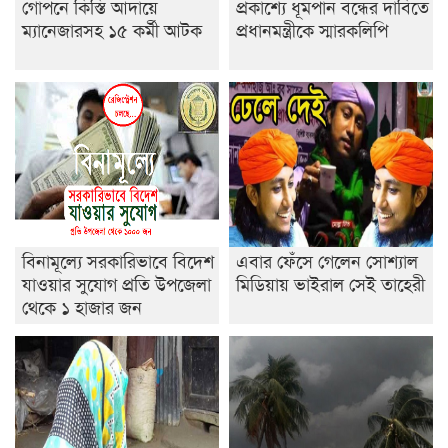
গোপনে কিস্তি আদায়ে
প্রকাশ্যে ধূমপান বন্ধের দাবিতে
ইসলামের ইতিহাস ও সংস্কৃতি বিভাগের লাইট হাউজ ক্লাবের
ম্যানেজারসহ ১৫ কর্মী আটক
প্রধানমন্ত্রীকে স্মারকলিপি
নেতৃত্ব ইসতিয়াক-মাহফুজ
ডাকসুতে শিবিরের নিরঙ্কুশ জয়
রাজশাহীতে ট্রাকচাপায় ভ্যানচালক নিহত
শেষ সময়ে ভোট কারচুরি অভিযোগ আবিদের
বিনামূল্যে সরকারিভাবে বিদেশ
এবার ফেঁসে গেলেন সোশ্যাল
যাওয়ার সুযোগ প্রতি উপজেলা
মিডিয়ায় ভাইরাল সেই তাহেরী
থেকে ১ হাজার জন