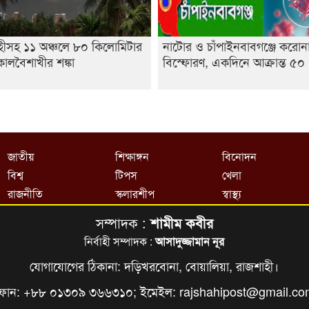
হীসহ ১১ অঞ্চলে ৮০ কিলোমিটার
নাটোর ও চাঁপাইনবাবগঞ্জে করোন
ালবৈশাখীর শঙ্কা
বিস্ফোরণ, একদিনে আক্রান্ত ৫০
জাতীয়
শিক্ষাঙ্গন
বিনোদন
বিশ্ব
টিপস
খেলা
রাজনীতি
স্কলারশীপ
স্বাস্থ্য
সম্পাদক :
শামীম কবীর
নির্বাহী সম্পাদক :
আসাদুজ্জামান নূর
যোগাযোগের ঠিকানা: দড়িখরবোনা, বোয়ালিয়া, রাজশাহী।
ফোন: +৮৮ ০১৩০৯ ৩৬৬৩১০; ইমেইল:
rajshahipost@gmail.c