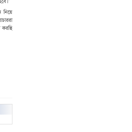
হবে।’
বিশ্ব নদী বিবস উপলক্ষে নদী সুরক্ষায়
ন নিয়ে
নাওযাত্রা
রাচাররা
া করছি
খেলার মাঠে বানানো হয়েছে গর্ত
ঝুঁকিতে আষাড়িয়াদহর দুই বিদ্যালয়
ইসলামের ইতিহাস ও সংস্কৃতি বিভাগের
লাইট হাউজ ক্লাবের নেতৃত্ব ইসতিয়াক-
মাহফুজ
ডাকসুতে শিবিরের নিরঙ্কুশ জয়
রাজশাহীতে ট্রাকচাপায় ভ্যানচালক
নিহত
শেষ সময়ে ভোট কারচুরি অভিযোগ
আবিদের