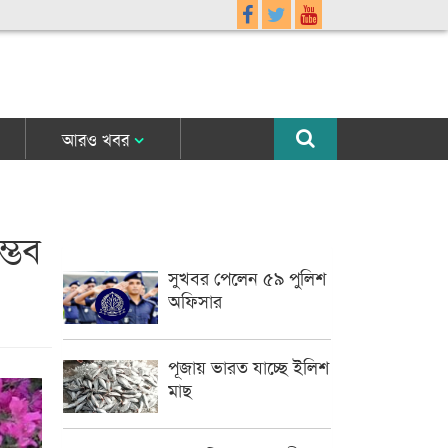
আরও খবর
্ভব
সুখবর পেলেন ৫৯ পুলিশ
অফিসার
পূজায় ভারত যাচ্ছে ইলিশ
মাছ