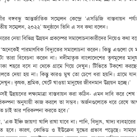
 বঙ্গবন্ধু আন্তর্জাতিক সম্মেলন কেন্দ্রে ‘এসডিজি বাস্তবায়ন পর্য
জাতীয় সম্মেলন, ২০২২’ অনুষ্ঠানে তিনি এ সব কথা বলেন।
ের নেয়া বিভিন্ন উন্নয়ন প্রকল্পের সমালোচনাকারীদের নিয়েও কথা ব
লেন, ‘অনেকেই পারমাণবিক বিদ্যুতের সমালোচনা করেন। কিন্তু এগুলো যে ম
া তারা বিবেচনা করেন না। নদীমাতৃক বাংলাদেশের তৃণমূলের মান
াকা শহরে বসে না থেকে গ্রামে গিয়ে দেখুন। টিভিতে টকশো কর
লতে দেয়া হয় না। কিন্তু কারও মুখ তো চেপে ধরা হয়নি। গ্রামে যান
দেখুন। কৃষক, শ্রমিক, খেটে খাওয়া মানুষের জীবনমান উন্নয়ন হচ্ছে।’
টেকসই উন্নয়নের লক্ষ্যমাত্রা বাস্তবায়ন করা কঠিন- এমন দাবি করে শেখ 
িকল্পনা অনুযায়ী কাজ করলে তা সম্ভব। অর্জনগুলোকে ধরে রেখে আ
তে চাই তার পরিকল্পনা করতে হবে।’
এক ইঞ্চি জায়গা খালি রাখা যাবে না। পানি, বিদ্যুৎ, খাদ্য ব্যবহারের 
য়ী হতে হবে। কারণ, কোভিড ও ইউক্রেন যুদ্ধের প্রভাব পড়েছে। সামন