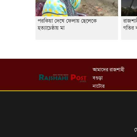
পরকিয়া দেখে ফেলায় ছেলেকে
রাজশা
হত্যাচেষ্ঠায় মা
গতির ক
আমাদের রাজশাহী
বগুড়া
নাটোর