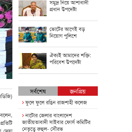
সমুদ্র নিয়ে আশাবাদী
প্রধান উপদেষ্টা
ভোটের আগেই বড়
নিয়োগ পুলিশে
ঐক্যই আমাদের শক্তি:
পরিবেশ উপদেষ্টা
সর্বশেষ
জনপ্রিয়
সডিজি)
ফুলে ফুলে রঙিন রাজশাহী কলেজ
 বলেন,
নাটোর জেলার বাংলাদেশ
জাতীয়তাবাদী সাইবার ফোর্স কমিটির
্রতিটি
নেতৃত্বে রুহুল- সৌরভ
তা দেয়া