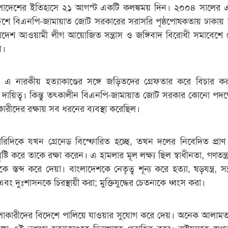
ংলাদেশের ইতিহাসে ২১ আগস্ট একটি কলঙ্কময় দিন। ২০০৪ সালের 
দেশে বিএনপি-জামায়াত জোট সরকারের সরাসরি পৃষ্ঠপোষকতায় ঢাকায় বঙ্
দেশ আওয়ামী লীগ আয়োজিত সন্ত্রাস ও জঙ্গিবাদ বিরোধী সমাবেশে গ
য়।
লেন, এ নারকীয় হত্যাকাণ্ডের সঙ্গে জড়িতদের গ্রেফতার করে বিচার ক
দায়িত্ব। কিন্তু তৎকালীন বিএনপি-জামায়াত জোট সরকার কোনো পদক্
কারীদের রক্ষায় সব ধরনের ব্যবস্থা করেছিল।
ারিদিকে যখন গ্রেনেড বিস্ফোরিত হচ্ছে, তখন দলের নিবেদিত প্রাণ
সৃষ্টি করে তাকে রক্ষা করেন। এ হামলার মূল লক্ষ্য ছিল স্বাধীনতা, গণতন্ত্র,
ে স্তব্দ করে দেয়া। বাংলাদেশকে নেতৃত্ব শূন্য করে হত্যা, ষড়যন্ত্র, সন্
ি এবং দুঃশাসনকে চিরস্থায়ী করা; মুক্তিযুদ্ধের চেতনাকে ধ্বংস করা।
লাকারীদের বিদেশে পালিয়ে যাওয়ার সুযোগ করে দেয়। অনেক আলামত
ে এই নৃশংস হত্যাকাণ্ডকে ভিন্নখাতে প্রবাহিত করে। রাষ্ট্রযন্ত্রকে অপ