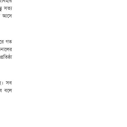
ু সত্য
বিশ্ব নদী বিবস উপলক্ষে নদী সুরক্ষায়
নাওযাত্রা
য়ে আসে
খেলার মাঠে বানানো হয়েছে গর্ত
ঝুঁকিতে আষাড়িয়াদহর দুই বিদ্যালয়
 করে গত
ইসলামের ইতিহাস ও সংস্কৃতি বিভাগের
যুনালের
লাইট হাউজ ক্লাবের নেতৃত্ব ইসতিয়াক-
তিষ্ঠা
মাহফুজ
ডাকসুতে শিবিরের নিরঙ্কুশ জয়
ছে। সব
রাজশাহীতে ট্রাকচাপায় ভ্যানচালক
বে বলে
নিহত
শেষ সময়ে ভোট কারচুরি অভিযোগ
আবিদের