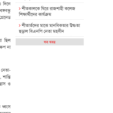
এ দিনে
শীতকালকে ঘিরে রাজশাহী কলেজ
গবন্ধু
শিক্ষার্থীদের কার্যক্রম
্রেনেড
শীতার্তদের মাঝে মানবিকতার উষ্ণতা
ছড়াল বিএনপি নেতা মহসীন
রা ছিল
রাজশাহী কলেজের মিষ্টি বিকেল
সব খবর
ষেপ না
কেমন আছে আমাদের দেশের
মধ্যবিত্তরা
 নেতা-
রাজশাহী কলেজ ক্যারিয়ার ক্লাবের
নেতৃত্বে ইসমাইল- বিশাল
 শান্তি
ত্রাস ও
রাজশাইন একাডেমির ফল প্রকাশ ও
পুরস্কার বিতরণ
রাজশাহী কলেজের শিক্ষার্থী শাখাওয়াত
 ধ্বংস
পেলেন স্টার এক্সিলেন্স অ্যাওয়ার্ড
ব্যবহার