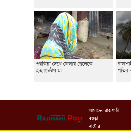
পরকিয়া দেখে ফেলায় ছেলেকে
রাজশা
হত্যাচেষ্ঠায় মা
গতির ক
আমাদের রাজশাহী
বগুড়া
নাটোর