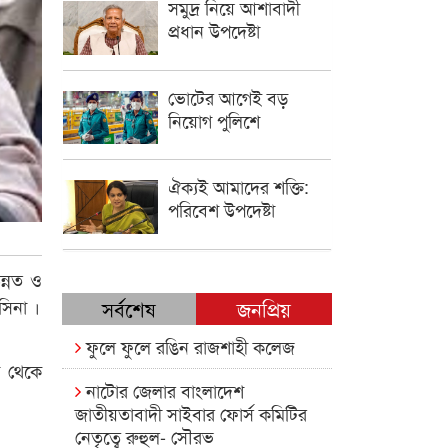
সমুদ্র নিয়ে আশাবাদী
প্রধান উপদেষ্টা
ভোটের আগেই বড়
নিয়োগ পুলিশে
ঐক্যই আমাদের শক্তি:
পরিবেশ উপদেষ্টা
উন্নত ও
াসিনা ।
সর্বশেষ
জনপ্রিয়
ফুলে ফুলে রঙিন রাজশাহী কলেজ
শ থেকে
নাটোর জেলার বাংলাদেশ
জাতীয়তাবাদী সাইবার ফোর্স কমিটির
নেতৃত্বে রুহুল- সৌরভ