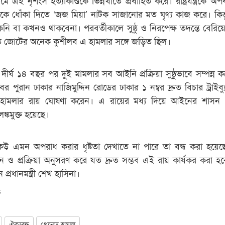
ে ধোঁকা দিতে ‘জজ মিয়া’ নাটক সাজানোর মত ঘৃণ্য কাজ করে। কিন্ত
ি বা কখনও থাকবেনা। পরবর্তীকালে সুষ্ঠু ও নিরপেক্ষ তদন্তে বেরি
 জোটের অনেক কুশীলব এ হামলার সঙ্গে জড়িত ছিল।
েন, দীর্ঘ ১৪ বছর পর দুই মামলার সব আইনি প্রক্রিয়া সুষ্ঠুভাবে সম্পন্ন
 পুরান ঢাকার নাজিমুদ্দিন রোডের ঢাকার ১ নম্বর দ্রুত বিচার ট্রাইব্
 হামলার রায় ঘোষণা করেন। এ রায়ের মধ্য দিয়ে আইনের শাসন প্র
ঙ্কমুক্ত হয়েছে।
েউ এমন অপরাধ করার ধৃষ্টতা দেখাতে না পারে তা বন্ধ করা হয়ে
ন ও প্রক্রিয়া অনুসরণ করে যত দ্রুত সম্ভব এই রায় কার্যকর করা হ
প্রধানমন্ত্রী শেখ হাসিনা।
চ
ঐক্যবদ্ধ
গ্রেনেড হামলা