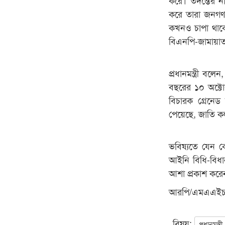
করে তারা জনগণক
কখনও চাপা থাকেন
বিএনপি-জামায়াত
প্রধানমন্ত্রী বল
বছরের ১০ অক্টোবর
বিচারক গ্রেনেড
পেয়েছে, জাতি কল
ভবিষ্যতে যেন ক
আইনি বিধি-বিধা
আশা প্রকাশ করেন 
আরপি/এমএএই
বিষয়:
প্রধানমন্ত্রী