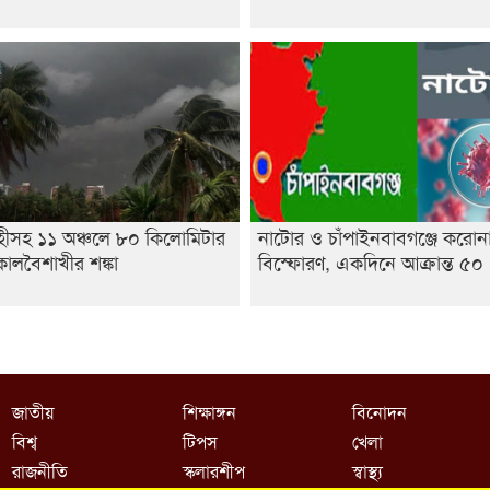
হীসহ ১১ অঞ্চলে ৮০ কিলোমিটার
নাটোর ও চাঁপাইনবাবগঞ্জে করোন
ালবৈশাখীর শঙ্কা
বিস্ফোরণ, একদিনে আক্রান্ত ৫০
জাতীয়
শিক্ষাঙ্গন
বিনোদন
বিশ্ব
টিপস
খেলা
রাজনীতি
স্কলারশীপ
স্বাস্থ্য