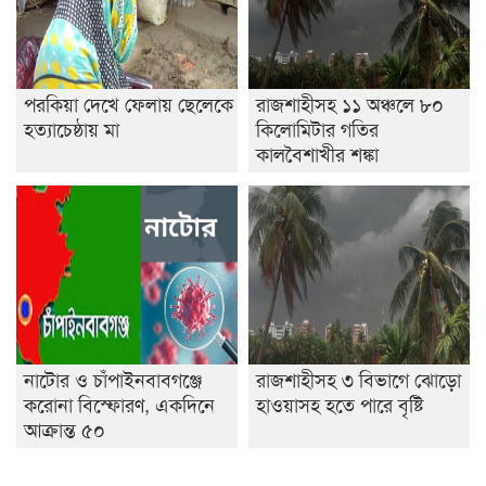
পরকিয়া দেখে ফেলায় ছেলেকে
রাজশাহীসহ ১১ অঞ্চলে ৮০
হত্যাচেষ্ঠায় মা
কিলোমিটার গতির
কালবৈশাখীর শঙ্কা
নাটোর ও চাঁপাইনবাবগঞ্জে
রাজশাহীসহ ৩ বিভাগে ঝোড়ো
করোনা বিস্ফোরণ, একদিনে
হাওয়াসহ হতে পারে বৃষ্টি
আক্রান্ত ৫০