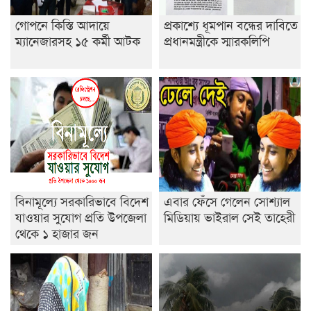
গোপনে কিস্তি আদায়ে
প্রকাশ্যে ধূমপান বন্ধের দাবিতে
ইসলামের ইতিহাস ও সংস্কৃতি বিভাগের লাইট হাউজ ক্লাবের
ম্যানেজারসহ ১৫ কর্মী আটক
প্রধানমন্ত্রীকে স্মারকলিপি
নেতৃত্ব ইসতিয়াক-মাহফুজ
ডাকসুতে শিবিরের নিরঙ্কুশ জয়
রাজশাহীতে ট্রাকচাপায় ভ্যানচালক নিহত
শেষ সময়ে ভোট কারচুরি অভিযোগ আবিদের
বিনামূল্যে সরকারিভাবে বিদেশ
এবার ফেঁসে গেলেন সোশ্যাল
যাওয়ার সুযোগ প্রতি উপজেলা
মিডিয়ায় ভাইরাল সেই তাহেরী
থেকে ১ হাজার জন