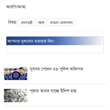
আরপি/আআ
বিষয়:
প্রধানমন্ত্রী
বরাদ্দ
করোনা মোকাবেলা
আপনার মূল্যবান মতামত দিন:
সুখবর পেলেন ৫৯ পুলিশ অফিসার
পূজায় ভারত যাচ্ছে ইলিশ মাছ