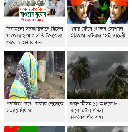
শেষ সময়ে ভোট কারচুরি অভিযোগ আবিদের
বিনামূল্যে সরকারিভাবে বিদেশ
এবার ফেঁসে গেলেন সোশ্যাল
যাওয়ার সুযোগ প্রতি উপজেলা
মিডিয়ায় ভাইরাল সেই তাহেরী
থেকে ১ হাজার জন
পরকিয়া দেখে ফেলায় ছেলেকে
রাজশাহীসহ ১১ অঞ্চলে ৮০
হত্যাচেষ্ঠায় মা
কিলোমিটার গতির
কালবৈশাখীর শঙ্কা