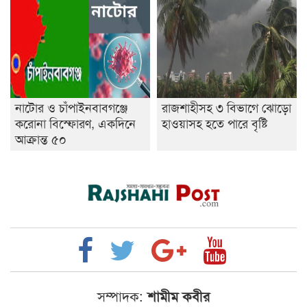
নাটোর ও চাঁপাইনবাবগঞ্জে
রাজশাহীসহ ৩ বিভাগে ঝোড়ো
করোনা বিস্ফোরণ, একদিনে
হাওয়াসহ হতে পারে বৃষ্টি
আক্রান্ত ৫০
সম্পাদক:
শামীম কবীর