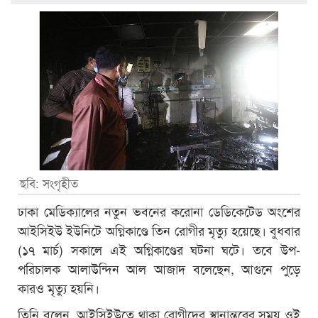
ছবি: সংগৃহীত
ঢাকা মেডিক্যালের নতুন ভবনের করোনা ডেডিকেটেড অংশের
আইসিইউ ইউনিটে অগ্নিকাণ্ডে তিন রোগীর মৃত্যু হয়েছে। বুধবার
(১৭ মার্চ) সকালে এই অগ্নিকাণ্ডের ঘটনা ঘটে। তবে উপ-
পরিচালক আলাউন্দিন আল আজাদ বলেছেন, আগুনে পুড়ে
কারও মৃত্যু হয়নি।
তিনি বলেন, আইসিইউতে থাকা রোগীদের স্থানান্তরের সময় ওই