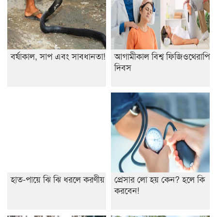
শেষ সময়ে ভোট কারচুরি অভিযোগ আবিদের
বর্ষাকাল, সাপ এবং সাবধানতা!
আগামীকাল বিশ্ব ফিজিওথেরাপি
দিবস
হাত-পায়ে ঝি ঝি ধরলে করণীয়
প্রেসার লো হয় কেন? হলে কি
করবেন!