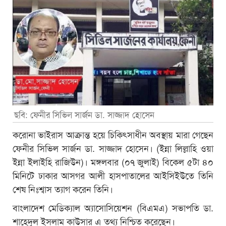
ছবি: ফেনীর সিভিল সার্জন ডা. সাজ্জাদ হোসেন
করোনা ভাইরাস আক্রান্ত হয়ে চিকিৎসাধীন অবস্থায় মারা গেছেন
ফেনীর সিভিল সার্জন ডা. সাজ্জাদ হোসেন। (ইন্না লিল্লাহি ওয়া
ইন্না ইলাইহি রাজিউন)। মঙ্গলবার (০৭ জুলাই) বিকেল ৫টা ৪০
মিনিটে ঢাকার আসগর আলী হাসপাতালের আইসিইউতে তিনি
শেষ নিঃশ্বাস ত্যাগ করেন তিনি।
বাংলাদেশ মেডিক্যাল অ্যাসোসিয়েশন (বিএমএ) সভাপতি ডা.
শাহেদুল ইসলাম কাউসার এ তথ্য নিশ্চিত করেছেন।