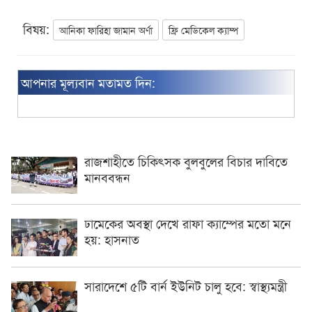
বিষয়:
আনিকা ফারিহা জামান অর্ণা
ফ্রি মেডিকেল ক্যাম্প
আপনার মূল্যবান মতামত দিন:
রাজশাহীতে চিকিৎসক বুলবুলের বিচার দাবিতে
মানববন্ধন
ঢামেকের অবস্থা দেখে রাফা ক্যাম্পের মতো মনে
হয়: হাসনাত
সারাদেশে ৫টি বার্ন ইউনিট চালু হবে: স্বাস্থ্যমন্ত্রী