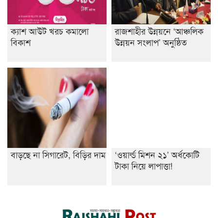
ক্যাশ আউট খরচ কমালো
রাজশাহীর উন্নয়নে ‘আঞ্চলিক
বিকাশ
উন্নয়ন সংলাপ’ অনুষ্ঠিত
বাড়ছে না সিগারেট, বিড়ির দাম
‘ওয়ার্ল্ড মিশন ২১’ অর্ধকোটি
টাকা নিয়ে লাপাত্তা!