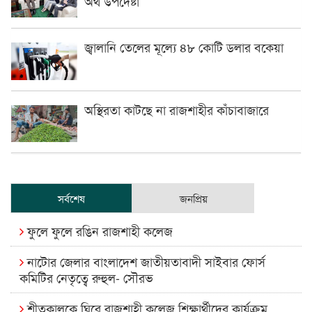
অর্থ উপদেষ্টা
জ্বালানি তেলের মূল্যে ৪৮ কোটি ডলার বকেয়া
অস্থিরতা কাটছে না রাজশাহীর কাঁচাবাজারে
সর্বশেষ
জনপ্রিয়
ফুলে ফুলে রঙিন রাজশাহী কলেজ
নাটোর জেলার বাংলাদেশ জাতীয়তাবাদী সাইবার ফোর্স
কমিটির নেতৃত্বে রুহুল- সৌরভ
শীতকালকে ঘিরে রাজশাহী কলেজ শিক্ষার্থীদের কার্যক্রম