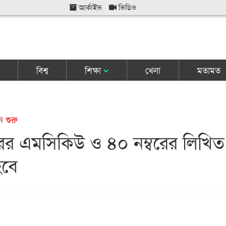
আর্কাইভ
ভিডিও
বিশ্ব
শিক্ষা
খেলা
মতামত
ন শুরু
রের এমসিকিউ ও ৪০ নম্বরের লিখিত
হবে