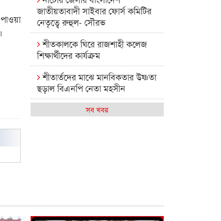
জাতীয়তাবাদী সাইবার ফোর্স কমিটির
 পাওয়া
নেতৃত্বে রুহুল- সৌরভ
।
শীতকালকে ঘিরে রাজশাহী কলেজ
শিক্ষার্থীদের কার্যক্রম
শীতার্তদের মাঝে মানবিকতার উষ্ণতা
ছড়াল বিএনপি নেতা মহসীন
রাজশাহী কলেজের মিষ্টি বিকেল
সব খবর
কেমন আছে আমাদের দেশের
মধ্যবিত্তরা
রাজশাহী কলেজ ক্যারিয়ার ক্লাবের
নেতৃত্বে ইসমাইল- বিশাল
রাজশাইন একাডেমির ফল প্রকাশ ও
পুরস্কার বিতরণ