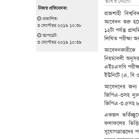
রাবি’র লোগো
নিজস্ব প্রতিবেদক:
রাজশাহী বিশ্ববি
প্রকাশিত:
আবেদন শুরু হচ্
৩ সেপ্টেম্বর ২০১৯ ১০:৩৮
১২টা পর্যন্ত প্
আপডেট:
লিখিত পরীক্ষা অন
৩ সেপ্টেম্বর ২০১৯ ১০:৩৯
আবেদনকারীকে ব
নিয়মাবলী অনুসর
এইচএসসি পরীক্ষা
ইউনিটে (এ, বি ও স
আবেদনের জন্য ম
জিপিএ-৩সহ ন্যু
জিপিএ-৩.৫সহ ৮ 
একজন ভর্তিচ্ছু
ফলাফলের ভিত্তি
সুযোগপ্রাপ্তদের