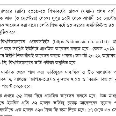
দ্যালয়ের (রাবি) ২০১৯-২০ শিক্ষাবর্ষের স্নাতক (সম্মান) প্রথম বর্ষে 
ছে আজ (৩ সেপ্টেম্বর) থেকে। দুপুর ১২টা থেকে আগামী ১২ সেপ্টেম্
রাথমিক আবেদন করা যাবে। চলতি শিক্ষাবর্ষে ৬০ নম্বরের এমসিকিউ ও ৪০ ন
ুষ্ঠিত হবে।
িশ্ববিদ্যালয়ের ওয়েবসাইটে (https://admission.ru.ac.bd) প্
ণ করে সংশ্লিষ্ট ইউনিটে প্রাথমিক আবেদন করতে হবে। কেবল ২০১৯
য় উত্তীর্ণ শিক্ষার্থীরাই আবেদন করতে পারবে। আগামী ২০-২২ অক্টোবর
ি) বিশ্ববিদ্যালয়ের ভর্তি পরীক্ষা অনুষ্ঠিত হবে।
ানবিক থেকে পাশ করা ভর্তিচ্ছুকে মাধ্যমিক ও উচ্চ মাধ্যমিক পর
নতম ৭, বাণিজ্যে জিপিএ-৩.৫সহ ন্যুনতম ৭.৫০ ও বিজ্ঞান বিভাগে ন
পয়েন্ট পেতে হবে।
কে প্রথমে ৫৫ টাকা দিয়ে প্রাথমিক আবেদন করতে হবে। উচ্চ মাধ্
তে ইউনিট প্রতি ৩২ হাজার ভর্তিচ্ছু চূড়ান্ত আবেদনের সুযোগ 
 পরবর্তীতে এক হাজার ৩২০ টাকা ফি জমা দিতে হবে। ১৭ থেকে ৩০ সেপ্