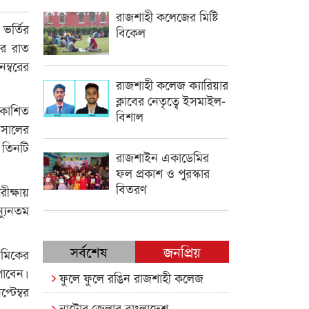
রাজশাহী কলেজের মিষ্টি
ভর্তির
বিকেল
বর রাত
ম্বরের
রাজশাহী কলেজ ক্যারিয়ার
ক্লাবের নেতৃত্বে ইসমাইল-
রকাশিত
বিশাল
 সালের
 তিনটি
রাজশাইন একাডেমির
ফল প্রকাশ ও পুরস্কার
বিতরণ
ীক্ষায়
্যুনতম
সর্বশেষ
জনপ্রিয়
যমিকের
পাবেন।
ফুলে ফুলে রঙিন রাজশাহী কলেজ
টেম্বর
নাটোর জেলার বাংলাদেশ