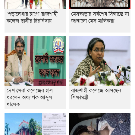
‘পড়ালেখার চাপে’ রাজশাহী
মেসভাড়ার সর্বশেষ সিদ্ধান্তে যা
কলেজ ছাত্রীর চিরবিদায়
জানালো মেস মালিকরা
দেশ সেরা কলেজের হাল
রাজশাহী কলেজে আসছেন
ধরলেন অধ্যাপক আব্দুল
শিক্ষামন্ত্রী
খালেক