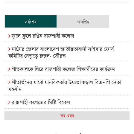
সর্বশেষ
জনপ্রিয়
ফুলে ফুলে রঙিন রাজশাহী কলেজ
নাটোর জেলার বাংলাদেশ জাতীয়তাবাদী সাইবার ফোর্স
কমিটির নেতৃত্বে রুহুল- সৌরভ
শীতকালকে ঘিরে রাজশাহী কলেজ শিক্ষার্থীদের কার্যক্রম
শীতার্তদের মাঝে মানবিকতার উষ্ণতা ছড়াল বিএনপি নেতা
মহসীন
রাজশাহী কলেজের মিষ্টি বিকেল
কেমন আছে আমাদের দেশের মধ্যবিত্তরা
সব খবর
রাজশাহী কলেজ ক্যারিয়ার ক্লাবের নেতৃত্বে ইসমাইল- বিশাল