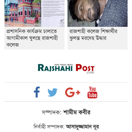
প্রশাসনিক কার্যক্রম চালাতে
রাজশাহী কলেজ শিক্ষার্থীর
আগামীকাল খুলছে রাজশাহী
ঝুলন্ত মরদেহ উদ্ধার
কলেজ
সম্পাদক:
শামীম কবীর
নির্বাহী সম্পাদক:
আসাদুজ্জামান নূর