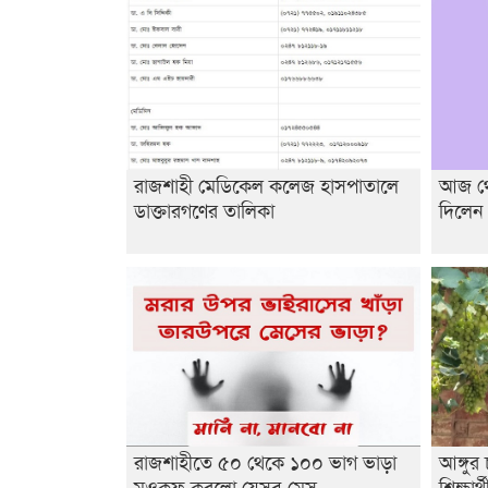
রাজশাহী মেডিকেল কলেজ হাসপাতালে
আজ থেক
ডাক্তারগণের তালিকা
দিলেন
রাজশাহীতে ৫০ থেকে ১০০ ভাগ ভাড়া
আঙ্গু
মওকুফ করলো যেসব মেস
শিক্ষার্