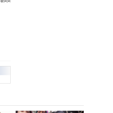
 জানান
রাজশাহী কলেজের শিক্ষার্থী শাখাওয়াত
পেলেন স্টার এক্সিলেন্স অ্যাওয়ার্ড
বিশ্ব নদী বিবস উপলক্ষে নদী সুরক্ষায়
নাওযাত্রা
খেলার মাঠে বানানো হয়েছে গর্ত
ঝুঁকিতে আষাড়িয়াদহর দুই বিদ্যালয়
ইসলামের ইতিহাস ও সংস্কৃতি বিভাগের
লাইট হাউজ ক্লাবের নেতৃত্ব ইসতিয়াক-
মাহফুজ
ডাকসুতে শিবিরের নিরঙ্কুশ জয়
রাজশাহীতে ট্রাকচাপায় ভ্যানচালক
নিহত
শেষ সময়ে ভোট কারচুরি অভিযোগ