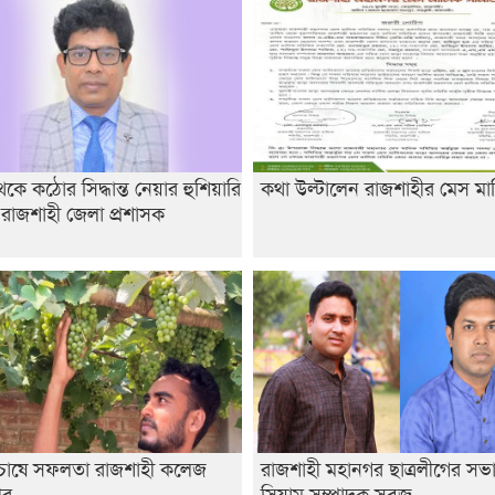
ে কঠোর সিদ্ধান্ত নেয়ার হুশিয়ারি
কথা উল্টালেন রাজশাহীর মেস মা
 রাজশাহী জেলা প্রশাসক
র চাষে সফলতা রাজশাহী কলেজ
রাজশাহী মহানগর ছাত্রলীগের সভ
থীর
সিয়াম সম্পাদক সবুজ