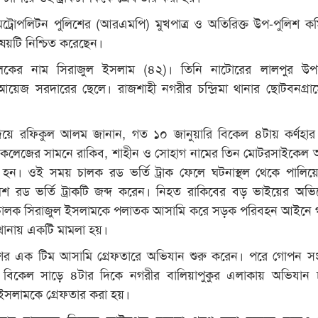
েট্রোপলিটন পুলিশের (আরএমপি) মুখপাত্র ও অতিরিক্ত উপ-পুলিশ ক
য়টি নিশ্চিত করেছেন।
কচালকের নাম সিরাজুল ইসলাম (৪২)। তিনি নাটোরের লালপুর উপ
য়েজ সরদারের ছেলে। রাজশাহী নগরীর চন্দ্রিমা থানার ছোটবনগ্রা
িয়ে রফিকুল আলম জানান, গত ১০ জানুয়ারি বিকেল ৪টায় কর্ণহার
লা কলেজের সামনে রাকিব, শাহীন ও সোহাগ নামের তিন মোটরসাইকেল
ত হন। ওই সময় চালক রড ভর্তি ট্রাক ফেলে ঘটনাস্থল থেকে পালিয়
ুলিশ রড ভর্তি ট্রাকটি জব্দ করেন। নিহত রাকিবের বড় ভাইয়ের অভ
াকের চালক সিরাজুল ইসলামকে পলাতক আসামি করে সড়ক পরিবহন আইনে
র থানায় একটি মামলা হয়।
শের এক টিম আসামি গ্রেফতারে অভিযান শুরু করেন। পরে গোপন স
ার বিকেল সাড়ে ৪টার দিকে নগরীর বালিয়াপুকুর এলাকায় অভিযান 
ইসলামকে গ্রেফতার করা হয়।