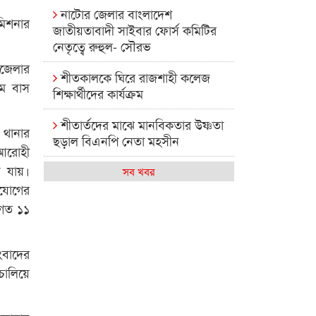
নাটোর জেলার বাংলাদেশ
মিশনার
জাতীয়তাবাদী সাইবার ফোর্স কমিটির
নেতৃত্বে রুহুল- সৌরভ
জেলার
শীতকালকে ঘিরে রাজশাহী কলেজ
মে বাস
শিক্ষার্থীদের কার্যক্রম
শীতার্তদের মাঝে মানবিকতার উষ্ণতা
 থানার
ছড়াল বিএনপি নেতা মহসীন
 আরোহী
ে যায়।
রাজশাহী কলেজের মিষ্টি বিকেল
সব খবর
িযোগের
কেমন আছে আমাদের দেশের
 গত ১১
মধ্যবিত্তরা
রাজশাহী কলেজ ক্যারিয়ার ক্লাবের
ংবাদের
নেতৃত্বে ইসমাইল- বিশাল
চালিয়ে
রাজশাইন একাডেমির ফল প্রকাশ ও
পুরস্কার বিতরণ