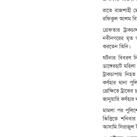
রাতে রাজশাহী ম
রফিকুল আলম বিষ
গ্রেফতার ট্রা
নবীনগরের মৃত আ
করতেন তিনি।
ঘটনার বিবরণ দ
ডাঙ্গেরহাট মহি
ট্রাকচাপায় নিহ
কর্ণহার থানা প
প্রেক্ষিতে ট্র
জানুয়ারি কর্ণহা
মামলা পর পুলি
ভিত্তিতে শনিব
আসামি সিরাজুল 