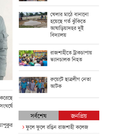
খেলার মাঠে বানানো
হয়েছে গর্ত ঝুঁকিতে
আষাড়িয়াদহর দুই
বিদ্যালয়
রাজশাহীতে ট্রাকচাপায়
ভ্যানচালক নিহত
রুয়েটে ছাত্রলীগ নেতা
আটক
 করেছে
ংঘর্ষে
সর্বশেষ
জনপ্রিয়
াপুকুর
ফুলে ফুলে রঙিন রাজশাহী কলেজ