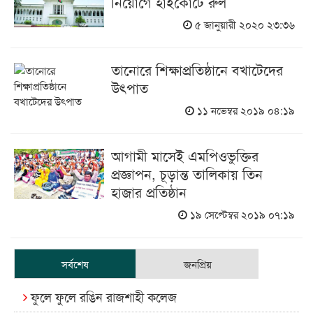
নিয়োগে হাইকোর্টে রুল
৫ জানুয়ারী ২০২০ ২৩:৩৬
তানোরে শিক্ষাপ্রতিষ্ঠানে বখাটেদের
উৎপাত
১১ নভেম্বর ২০১৯ ০৪:১৯
আগামী মাসেই এমপিওভুক্তির
প্রজ্ঞাপন, চূড়ান্ত তালিকায় তিন
হাজার প্রতিষ্ঠান
১৯ সেপ্টেম্বর ২০১৯ ০৭:১৯
সর্বশেষ
জনপ্রিয়
ফুলে ফুলে রঙিন রাজশাহী কলেজ