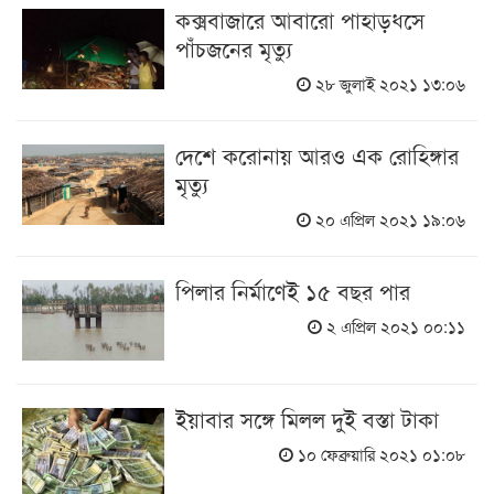
কক্সবাজারে আবারো পাহাড়ধসে
পাঁচজনের মৃত্যু
২৮ জুলাই ২০২১ ১৩:০৬
দেশে করোনায় আরও এক রোহিঙ্গার
মৃত্যু
২০ এপ্রিল ২০২১ ১৯:০৬
পিলার নির্মাণেই ১৫ বছর পার
২ এপ্রিল ২০২১ ০০:১১
ইয়াবার সঙ্গে মিলল দুই বস্তা টাকা
১০ ফেব্রুয়ারি ২০২১ ০১:০৮