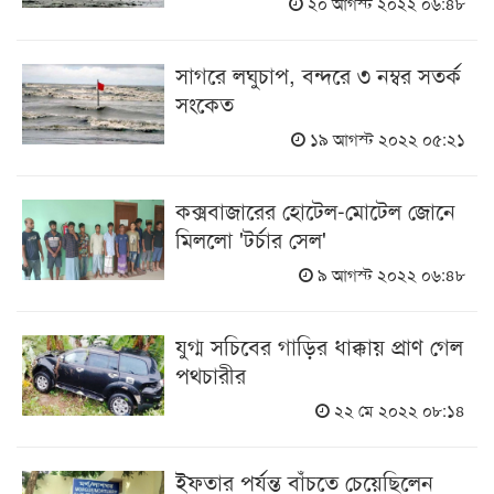
২০ আগস্ট ২০২২ ০৬:৪৮
সাগরে লঘুচাপ, বন্দরে ৩ নম্বর সতর্ক
সংকেত
১৯ আগস্ট ২০২২ ০৫:২১
কক্সবাজারের হোটেল-মোটেল জোনে
মিললো 'টর্চার সেল'
৯ আগস্ট ২০২২ ০৬:৪৮
যুগ্ম সচিবের গাড়ির ধাক্কায় প্রাণ গেল
পথচারীর
২২ মে ২০২২ ০৮:১৪
ইফতার পর্যন্ত বাঁচতে চেয়েছিলেন