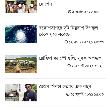
মোর্শেদ
৯ এপ্রিল ২০২২ ০০:৪৭
বঙ্গোপসাগরে সৃষ্ট নিম্নচাপ উপকূল
থেকে দূরে সরেছে
১২ নভেম্বর ২০২১ ২০:৩৩
রোহিঙ্গা ক্যাম্পে গুলি, যুবক অপহৃত
২ আগস্ট ২০২১ ১৭:২৭
মেজর সিনহা হত্যার এক বছর
৩১ জুলাই ২০২১ ১৫:০৩