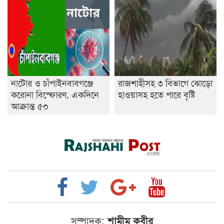
নাটোর ও চাঁপাইনবাবগঞ্জে
রাজশাহীসহ ৩ বিভাগে ঝোড়ো
করোনা বিস্ফোরণ, একদিনে
হাওয়াসহ হতে পারে বৃষ্টি
আক্রান্ত ৫০
সম্পাদক:
শামীম কবীর