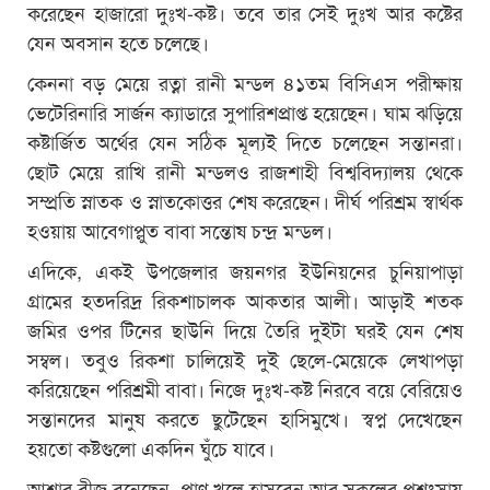
করেছেন হাজারো দুঃখ-কষ্ট। তবে তার সেই দুঃখ আর কষ্টের
যেন অবসান হতে চলেছে।
কেননা বড় মেয়ে রত্না রানী মন্ডল ৪১তম বিসিএস পরীক্ষায়
ভেটেরিনারি সার্জন ক্যাডারে সুপারিশপ্রাপ্ত হয়েছেন। ঘাম ঝড়িয়ে
কষ্টার্জিত অর্থের যেন সঠিক মূল্যই দিতে চলেছেন সন্তানরা।
ছোট মেয়ে রাখি রানী মন্ডলও রাজশাহী বিশ্ববিদ্যালয় থেকে
সম্প্রতি স্নাতক ও স্নাতকোত্তর শেষ করেছেন। দীর্ঘ পরিশ্রম স্বার্থক
হওয়ায় আবেগাপ্লুত বাবা সন্তোষ চন্দ্র মন্ডল।
এদিকে, একই উপজেলার জয়নগর ইউনিয়নের চুনিয়াপাড়া
গ্রামের হতদরিদ্র রিকশাচালক আকতার আলী। আড়াই শতক
জমির ওপর টিনের ছাউনি দিয়ে তৈরি দুইটা ঘরই যেন শেষ
সম্বল। তবুও রিকশা চালিয়েই দুই ছেলে-মেয়েকে লেখাপড়া
করিয়েছেন পরিশ্রমী বাবা। নিজে দুঃখ-কষ্ট নিরবে বয়ে বেরিয়েও
সন্তানদের মানুষ করতে ছুটেছেন হাসিমুখে। স্বপ্ন দেখেছেন
হয়তো কষ্টগুলো একদিন ঘুঁচে যাবে।
আশার বীজ বুনেছেন, প্রাণ খুলে হাসবেন আর সকলের প্রশংসায়