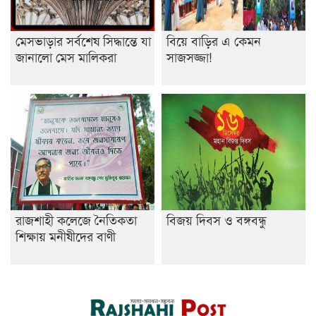
মেসভাড়ার সর্বশেষ সিদ্ধান্তে যা
বিয়ে বাড়ির এ কেমন
জানালো মেস মালিকরা
সাজসজ্জা!
রাজশাহী কলেজে নৈতিকতা
বিজয় দিবস ও বঙ্গবন্ধু
শিক্ষায় মনীষীদের বাণী