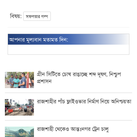
বিষয়:
সফলতার গল্প
আপনার মূল্যবান মতামত দিন:
গ্রীন সিটিতে চোখ রাঙাচ্ছে শব্দ দূষণ, নিশ্চুপ
প্রশাসন
রাজশাহীর পাঁচ ফ্লাইওভার নির্মাণ নিয়ে অনিশ্চয়তা
রাজশাহী থেকেও আন্তঃনগর ট্রেন চালু