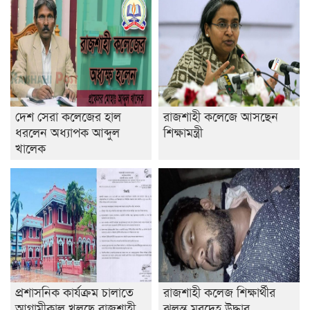
দেশ সেরা কলেজের হাল
রাজশাহী কলেজে আসছেন
ধরলেন অধ্যাপক আব্দুল
শিক্ষামন্ত্রী
খালেক
প্রশাসনিক কার্যক্রম চালাতে
রাজশাহী কলেজ শিক্ষার্থীর
আগামীকাল খুলছে রাজশাহী
ঝুলন্ত মরদেহ উদ্ধার