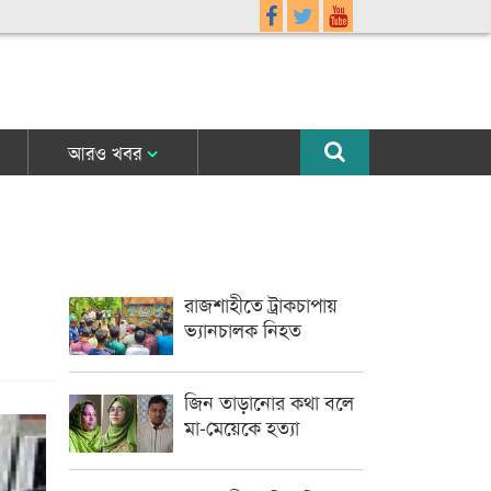
আরও খবর
রাজশাহীতে ট্রাকচাপায়
ভ্যানচালক নিহত
জিন তাড়ানোর কথা বলে
মা-মেয়েকে হত্যা