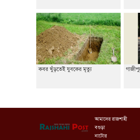
কবর খুঁড়তেই যুবকের মৃত্যু
গাজীপু
আমাদের রাজশাহী
বগুড়া
নাটোর