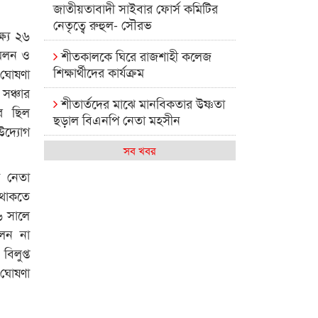
জাতীয়তাবাদী সাইবার ফোর্স কমিটির
নেতৃত্বে রুহুল- সৌরভ
্যে ২৬
মিলন ও
শীতকালকে ঘিরে রাজশাহী কলেজ
শিক্ষার্থীদের কার্যক্রম
 ঘোষণা
সঞ্চার
শীতার্তদের মাঝে মানবিকতার উষ্ণতা
োর ছিল
ছড়াল বিএনপি নেতা মহসীন
উদ্যোগ
রাজশাহী কলেজের মিষ্টি বিকেল
সব খবর
গ নেতা
কেমন আছে আমাদের দেশের
 থাকতে
মধ্যবিত্তরা
৬ সালে
রাজশাহী কলেজ ক্যারিয়ার ক্লাবের
েলন না
নেতৃত্বে ইসমাইল- বিশাল
িলুপ্ত
খ ঘোষণা
রাজশাইন একাডেমির ফল প্রকাশ ও
পুরস্কার বিতরণ