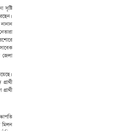
রাজশাহী কলেজের শিক্ষার্থী শাখাওয়াত
সৃষ্টি
পেলেন স্টার এক্সিলেন্স অ্যাওয়ার্ড
রেছেন।
বিশ্ব নদী বিবস উপলক্ষে নদী সুরক্ষায়
 নানান
নাওযাত্রা
নেতারা
রেশোরে
খেলার মাঠে বানানো হয়েছে গর্ত
 সাবেক
ঝুঁকিতে আষাড়িয়াদহর দুই বিদ্যালয়
ন জেলা
ইসলামের ইতিহাস ও সংস্কৃতি বিভাগের
লাইট হাউজ ক্লাবের নেতৃত্ব ইসতিয়াক-
রয়েছে।
মাহফুজ
রার্থী
ডাকসুতে শিবিরের নিরঙ্কুশ জয়
রার্থী
রাজশাহীতে ট্রাকচাপায় ভ্যানচালক
নিহত
সভাপতি
শেষ সময়ে ভোট কারচুরি অভিযোগ
ম মিলন
আবিদের