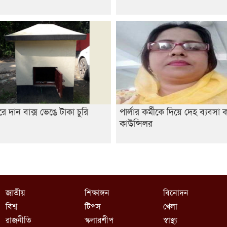
রে দান বাক্স ভেঙে টাকা চুরি
পার্লার কর্মীকে দিয়ে দেহ ব্যবসা 
কাউন্সিলর
জাতীয়
শিক্ষাঙ্গন
বিনোদন
বিশ্ব
টিপস
খেলা
রাজনীতি
স্কলারশীপ
স্বাস্থ্য