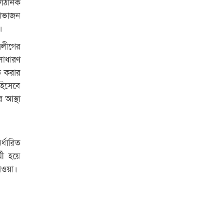
ংগঠনিক
থাভাজন
।
রলীগের
সাধারণ
ি করার
হিসেবে
র আস্থা
্ধারিত
মী হয়ে
াওয়া।