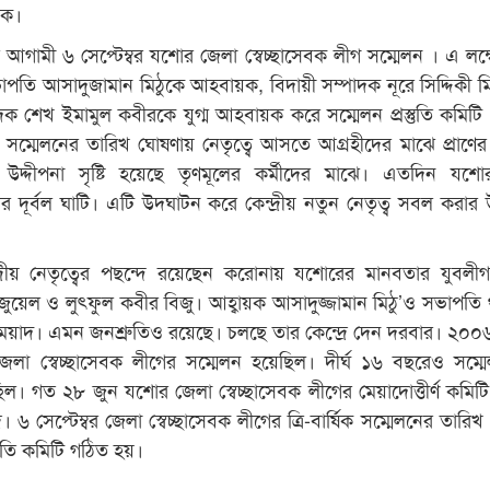
দক।
 আগামী ৬ সেপ্টেম্বর যশোর জেলা স্বেচ্ছাসেবক লীগ সম্মেলন । এ লক্ষ
াপতি আসাদুজামান মিঠুকে আহবায়ক, বিদায়ী সম্পাদক নূরে সিদ্দিকী 
ক শেখ ইমামুল কবীরকে যুগ্ম আহবায়ক করে সম্মেলন প্রস্তুতি কমিটি
এ সম্মেলনের তারিখ ঘোষণায় নেতৃত্বে আসতে আগ্রহীদের মাঝে প্রাণের 
উদ্দীপনা সৃষ্টি হয়েছে তৃণমূলের কর্মীদের মাঝে। এতদিন যশ
গের দূর্বল ঘাটি। এটি উদঘাটন করে কেন্দ্রীয় নতুন নেতৃত্ব সবল করার 
ন্দ্রীয় নেতৃত্বের পছন্দে রয়েছেন করোনায় যশোরের মানবতার যুবলী
ুয়েল ও লুৎফুল কবীর বিজু। আহ্বায়ক আসাদুজ্জামান মিঠু’ও সভাপতি
য়াদ। এমন জনশ্রুতিও রয়েছে। চলছে তার কেন্দ্রে দেন দরবার। ২০০
েলা স্বেচ্ছাসেবক লীগের সম্মেলন হয়েছিল। দীর্ঘ ১৬ বছরেও সম্ম
ল। গত ২৮ জুন যশোর জেলা স্বেচ্ছাসেবক লীগের মেয়াদোত্তীর্ণ কমিটি ব
র। ৬ সেপ্টেম্বর জেলা স্বেচ্ছাসেবক লীগের ত্রি-বার্ষিক সম্মেলনের তারি
্তুতি কমিটি গঠিত হয়।