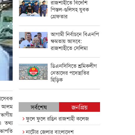
রাজশাহীতে বিদেশি
পিস্তল-গুলিসহ যুবক
গ্রেফতার
আগামী নির্বাচনে বিএনপি
ক্ষমতায় আসবে:
রাজশাহীতে সেলিমা
ডিএনসিসিতে শ্রমিকলীগ
নেতাদের পদোন্নতির
হিড়িক
ছাসেবক
রে আলম
সর্বশেষ
জনপ্রিয়
িভাগীয়
ফুলে ফুলে রঙিন রাজশাহী কলেজ
এ তথ্য
সভাপতি
নাটোর জেলার বাংলাদেশ