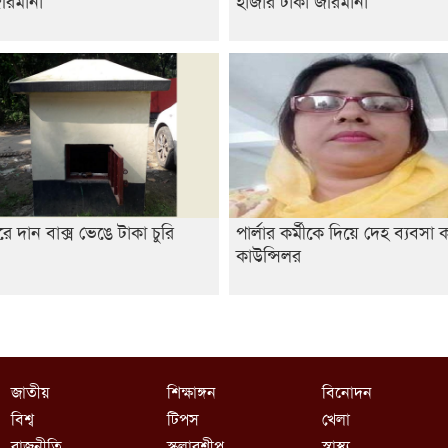
রে দান বাক্স ভেঙে টাকা চুরি
পার্লার কর্মীকে দিয়ে দেহ ব্যবসা 
কাউন্সিলর
জাতীয়
শিক্ষাঙ্গন
বিনোদন
বিশ্ব
টিপস
খেলা
রাজনীতি
স্কলারশীপ
স্বাস্থ্য