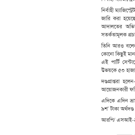
নির্বাহী ম্যাজিস্
জারি করা হয়েছে
আদালতের অভিযা
সতর্কতামূলক প্র
তিনি আরও বলেন,
কোনো কিছুই মা
এই পার্টি সেন
উভয়কে ৫০ হাজার 
দণ্ডপ্রাপ্তরা হ
আয়োজনকারী ফরিদ
এদিকে এদিন ভ্রাম
৯শ’ টাকা অর্থদণ্
আরপি/ এসআই-