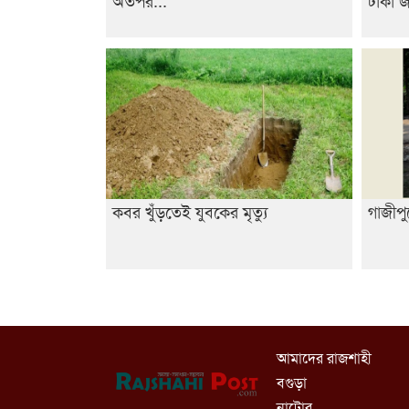
কবর খুঁড়তেই যুবকের মৃত্যু
গাজীপু
আমাদের রাজশাহী
বগুড়া
নাটোর