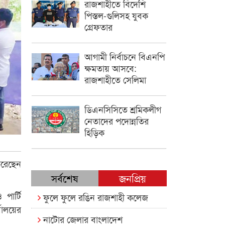
রাজশাহীতে বিদেশি
পিস্তল-গুলিসহ যুবক
গ্রেফতার
আগামী নির্বাচনে বিএনপি
ক্ষমতায় আসবে:
রাজশাহীতে সেলিমা
ডিএনসিসিতে শ্রমিকলীগ
নেতাদের পদোন্নতির
হিড়িক
করেছেন
সর্বশেষ
জনপ্রিয়
পার্টি
ফুলে ফুলে রঙিন রাজশাহী কলেজ
যালয়ের
নাটোর জেলার বাংলাদেশ