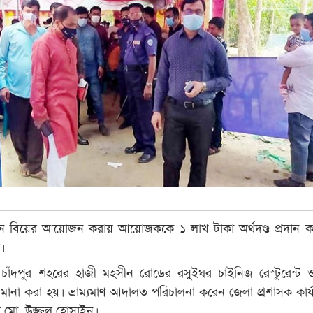
না মেনে বিয়ের আয়োজন করায় আয়োজককে ১ লাখ টাকা অর্থদণ্ড প্রদান 
ত।
 চাঁদপুর শহরের হাজী মহসীন রোডের রসুইঘর চাইনিজ রেস্টুরেন্ট ও 
মানা করা হয়। ভ্রাম্যমাণ আদালত পরিচালনা করেন জেলা প্রশাসক কার্
্রেট মো. উজ্জ্বল হোসাইন।