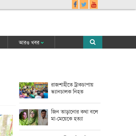
আরও খবর
রাজশাহীতে ট্রাকচাপায়
ভ্যানচালক নিহত
জিন তাড়ানোর কথা বলে
মা-মেয়েকে হত্যা