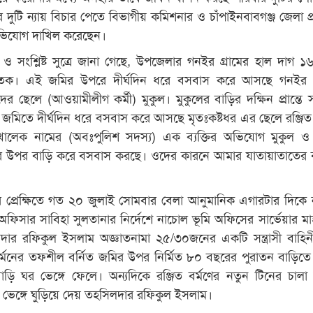
র দুটি ন্যায় বিচার পেতে বিভাগীয় কমিশনার ও চাঁপাইনবাবগঞ্জ জেলা প
ভিযোগ দাখিল করেছেন।
 সংশ্লিষ্ট সুত্রে জানা গেছে, উপজেলার গনইর গ্রামের হাল দাগ ১
তক। এই জমির উপরে দীর্ঘদিন ধরে বসবাস করে আসছে গনইর গ্
ের ছেলে (আওয়ামীলীগ কর্মী) মুকুল। মুকুলের বাড়ির দক্ষিন প্রান্তে 
 জমিতে দীর্ঘদিন ধরে বসবাস করে আসছে মৃতঃকষ্টধর এর ছেলে রঞ্জিত 
লেক নামের (অবঃপুলিশ সদস্য) এক ব্যক্তির অভিযোগ মুকুল ও 
ার উপর বাড়ি করে বসবাস করছে। ওদের কারনে আমার যাতায়াতাতের ব
প্রেক্ষিতে গত ২০ জুলাই সোমবার বেলা আনুমানিক এগারটার দিকে
 অফিসার সাবিহা সুলতানার নির্দেশে নাচোল ভূমি অফিসের সার্ভেয়ার মাহ
ার রফিকুল ইসলাম অজ্ঞাতনামা ২৫/৩০জনের একটি সন্ত্রাসী বাহিন
বর্মনের তফশীল বর্নিত জমির উপর নির্মিত ৮০ বছরের পুরাতন বাড়িতে
বাড়ি ঘর ভেঙ্গে ফেলে। অন্যদিকে রঞ্জিত বর্মণের নতুন টিনের চাল
র ভেঙ্গে ঘুড়িয়ে দেয় তহসিলদার রফিকুল ইসলাম।