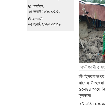
প্রকাশিত:
২৫ জুলাই ২০২০ ০৩:৩২
আপডেট:
২৫ জুলাই ২০২০ ০৩:৩৬
আ’লীগকর্মী ও সং
চাঁপাইনবাবগঞ্জে
নাচোল উপজেলা নি
৬০বছর আগে নির্
সুলতানা।
এই কঠিন দুঃসম