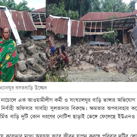
খ্যালঘুর বসতবাড়ি উচ্ছেদ
র নাচোলে এক আওয়ামীলীগ কর্মী ও সংখ্যালঘুর বাড়ি ভাঙ্গার অভিযোগ
র্বাহী অফিসার সাবহিা সুলতানার বিরুদ্ধে। ক্ষমতার অপব্যবহার করে
মিত বাড়ি দুটি কোন ধরণের নোটিশ ছাড়াই ভেঙ্গে ফেলেছে ইউএনও 
য়ে করোনার মধ্যে অসহায় ভাবে জীবন যাপন করছে পরিবার দুটির 