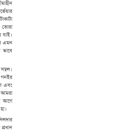
ীমাহীন
রাজশাহী কলেজের শিক্ষার্থী শাখাওয়াত
পেলেন স্টার এক্সিলেন্স অ্যাওয়ার্ড
্ভেয়ার
টাকাটা
বিশ্ব নদী বিবস উপলক্ষে নদী সুরক্ষায়
। তোরা
নাওযাত্রা
ে যাই।
খেলার মাঠে বানানো হয়েছে গর্ত
ের এমন
ঝুঁকিতে আষাড়িয়াদহর দুই বিদ্যালয়
য় ভাবে
ইসলামের ইতিহাস ও সংস্কৃতি বিভাগের
লাইট হাউজ ক্লাবের নেতৃত্ব ইসতিয়াক-
সম্বল।
মাহফুজ
র গনইর
িশ এবং
ডাকসুতে শিবিরের নিরঙ্কুশ জয়
 আমরা
যই আগে
রাজশাহীতে ট্রাকচাপায় ভ্যানচালক
নিহত
িহা।
সিলদার
শেষ সময়ে ভোট কারচুরি অভিযোগ
প্রধান
আবিদের