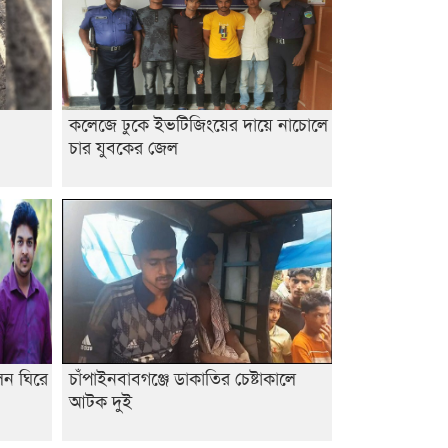
কলেজে ঢুকে ইভটিজিংয়ের দায়ে নাচোলে
চার যুবকের জেল
েলন ঘিরে
চাঁপাইনবাবগঞ্জে ডাকাতির চেষ্টাকালে
আটক দুই