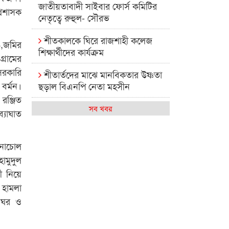
জাতীয়তাবাদী সাইবার ফোর্স কমিটির
্রশাসক
নেতৃত্বে রুহুল- সৌরভ
শীতকালকে ঘিরে রাজশাহী কলেজ
৬,জমির
শিক্ষার্থীদের কার্যক্রম
রামের
সরকারি
শীতার্তদের মাঝে মানবিকতার উষ্ণতা
বর্মন।
ছড়াল বিএনপি নেতা মহসীন
রঞ্জিত
রাজশাহী কলেজের মিষ্টি বিকেল
সব খবর
্যাঘাত
কেমন আছে আমাদের দেশের
মধ্যবিত্তরা
 নাচোল
ামুদুল
রাজশাহী কলেজ ক্যারিয়ার ক্লাবের
ী নিয়ে
নেতৃত্বে ইসমাইল- বিশাল
 হামলা
রাজশাইন একাডেমির ফল প্রকাশ ও
া ঘর ও
পুরস্কার বিতরণ