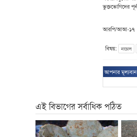
ভুক্তভোগিদের পূর
আরপি/আআ-১৭
বিষয়:
নাচোল
আপনার মূল্যবা
এই বিভাগের সর্বাধিক পঠিত