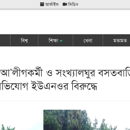
আর্কাইভ
ভিডিও
বিশ্ব
শিক্ষা
খেলা
মতামত
আ’লীগকর্মী ও সংখ্যালঘুর বসতবাড়
 অভিযোগ ইউএনওর বিরুদ্ধে