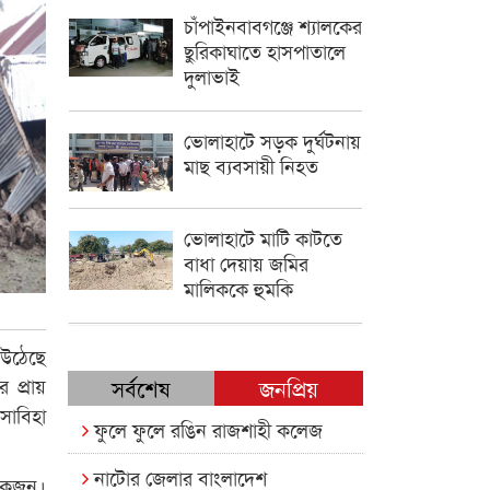
চাঁপাইনবাবগঞ্জে শ্যালকের
ছুরিকাঘাতে হাসপাতালে
দুলাভাই
ভোলাহাটে সড়ক দুর্ঘটনায়
মাছ ব্যবসায়ী নিহত
ভোলাহাটে মাটি কাটতে
বাধা দেয়ায় জমির
মালিককে হুমকি
 উঠেছে
 প্রায়
সর্বশেষ
জনপ্রিয়
সাবিহা
ফুলে ফুলে রঙিন রাজশাহী কলেজ
নাটোর জেলার বাংলাদেশ
লোকজন।