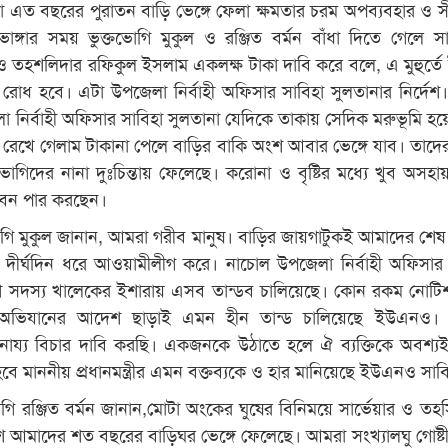
 এত বছরের পুরাতন বাড়ি ভেঙ্গে ফেলা ক্ষমতার চরম অপব্যবহার ও স
 ভাঙ্গার সময় ভুক্তভোগি মুকুল ও রঞ্জিত বর্মন বাঁধা দিতে গেলে সার
 ও তহশলিদার রফিকুল ইসলাম একলক্ষ টাকা দাবি করে বলে, এ মুহুর্তে 
া রোধ হবে। এটা উপজেলা নির্বাহী অফিসার সাবিহা সুলতানার নির্দেশ
 নির্বাহী অফিসার সাবিহা সুলতানা যেদিকে তাকায় সেদিক মরুভূমি হয়
 রেখে গেলাম টাকানা পেলে বাড়ির বাকি অংশ আবার ভেঙ্গে যাব। তাদ
্তভোগিদের নানা দুঃচিন্তায় ফেলেছে। করোনা ও বৃষ্টির মধ্যে খুব অসহা
ীবন পার করছেন।
গি মুকুল জানান, আমরা গরীব মানুষ। বাড়ির জায়গাটুকই আমাদের শেষ 
 দীর্ঘদিন ধরে আওয়ামীলীগ করে। নাচোল উপজেলা নির্বাহী অফিসা
িশ সদস্য খালেকের ইশারায় এসব তান্ডব চালিয়েছে। কোন রকম নোট
 অভিযানের আদেশ ছাড়াই এমন হীন তান্ড চালিয়েছে ইউএনও।
ছে নায্য বিচার দাবি করছি। একজনকে উঠাতে হলে ঐ ব্যক্তিকে অবশ্
হবে মাননীয় প্রধানমন্ত্রীর এমন বক্তব্যকে ও হার মানিয়েছে ইউএনও সাব
গি রঞ্জিত বর্মন জানান,মোটা অংকের ঘুষের বিনিময়ে সার্ভেয়ার ও তহ
 আমাদের শত বছরের বাড়িঘর ভেঙ্গে ফেলেছে। আমরা সংখ্যালঘু গোষ্টী 