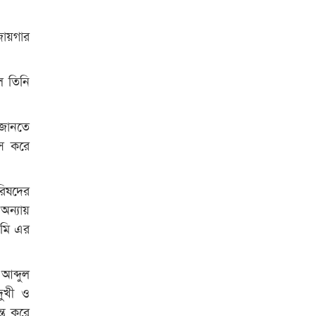
জায়গার
ে তিনি
 জানতে
স করে
রিষদের
অন্যায়
আমি এর
আব্দুল
ুখী ও
্ত করে