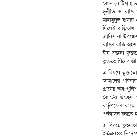
কোন নোটিশ ছাড়া
দুর্নীতি ও বাড়ি
মাহামুদুল হাসান
দিলেই বাড়িভাঙ্গ
জানিস না উপজেলা
বাড়ির বাকি অংশ
হীন বক্তব্য ভুক
ভুক্তভোগিদের জ
এ বিষয়ে ভুক্তভো
আমাদের পরিবার
গ্রামের অবঃপুল
কোটের উচ্ছেদ
কর্তৃপক্ষের কা
পূর্নবাসন করতে 
এ বিষয়ে ভুক্তভো
ইউএনওর নির্দেশে