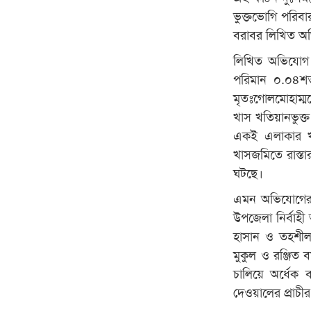
ভুক্তভোগি পরিবা
বরাবর লিখিত অ
লিখিত অভিযোগ ও
পরিমান ০.০৪শ
মৃতঃগোলমোহাম্মদ
খাস খতিয়ানভুক্ত
একই এলাকার খা
খাসজমিতে রাস্ত
ঘটছে।
এমন অভিযোগের 
উপজেলা নির্বাহী
হাসান ও তহশীলদ
মুকুল ও রঞ্জিত 
চালিয়ে অর্ধেক 
দেওয়ালের প্রাচী