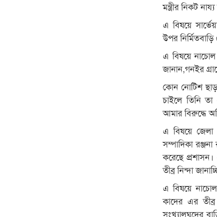
মন্ত্রীর নিকট নায
এ বিষয়ে সার্ভে
উপর নির্মিতবাড়ি 
এ বিষয়ে নাচোল 
জানান,গনইর গ্রা
কোন নোটিশ ছাড়া
চাইলে তিনি তা
আমার বিরুদ্ধে 
এ বিষয়ে জেলা আ
সম্পাদিকা রঞ্জন
করেছে প্রশাসন। 
তীব্র নিন্দা জানাচ্
এ বিষয়ে নাচোল
কাদের এর তীব্
সংখ্যালঘুদের বা