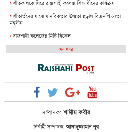
শীতকালকে ঘিরে রাজশাহী কলেজ শিক্ষার্থীদের কার্যক্রম
শীতার্তদের মাঝে মানবিকতার উষ্ণতা ছড়াল বিএনপি নেতা
মহসীন
রাজশাহী কলেজের মিষ্টি বিকেল
কেমন আছে আমাদের দেশের মধ্যবিত্তরা
সব খবর
রাজশাহী কলেজ ক্যারিয়ার ক্লাবের নেতৃত্বে ইসমাইল- বিশাল
রাজশাইন একাডেমির ফল প্রকাশ ও পুরস্কার বিতরণ
রাজশাহী কলেজের শিক্ষার্থী শাখাওয়াত পেলেন স্টার
এক্সিলেন্স অ্যাওয়ার্ড
বিশ্ব নদী বিবস উপলক্ষে নদী সুরক্ষায় নাওযাত্রা
সম্পাদক:
শামীম কবীর
খেলার মাঠে বানানো হয়েছে গর্ত ঝুঁকিতে আষাড়িয়াদহর দুই
নির্বাহী সম্পাদক:
আসাদুজ্জামান নূর
বিদ্যালয়