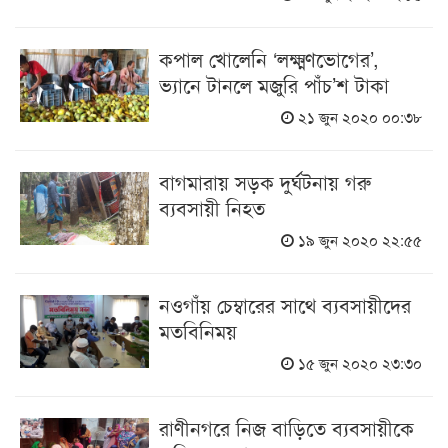
কপাল খোলেনি ‘লক্ষ্মণভোগের’,
ভ্যানে টানলে মজুরি পাঁচ’শ টাকা
২১ জুন ২০২০ ০০:৩৮
বাগমারায় সড়ক দুর্ঘটনায় গরু
ব্যবসায়ী নিহত
১৯ জুন ২০২০ ২২:৫৫
নওগাঁয় চেম্বারের সাথে ব্যবসায়ীদের
মতবিনিময়
১৫ জুন ২০২০ ২৩:৩০
রাণীনগরে নিজ বাড়িতে ব্যবসায়ীকে