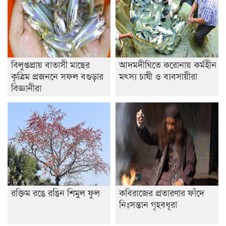
বিলুপ্তপ্রায় বাতাসী মাছের
আদমদীঘিতে করোনায় কর্মহীন
কৃত্রিম প্রজননে সফল বগুড়ার
মৎস্য চাষী ও ব্যবসায়ীরা
বিজ্ঞানীরা
রক্তিম রঙে রঙিন শিমুল ফুল
কবিরাজের প্রতারণার ফাঁদে
নিঃসন্তান গৃহবধূরা