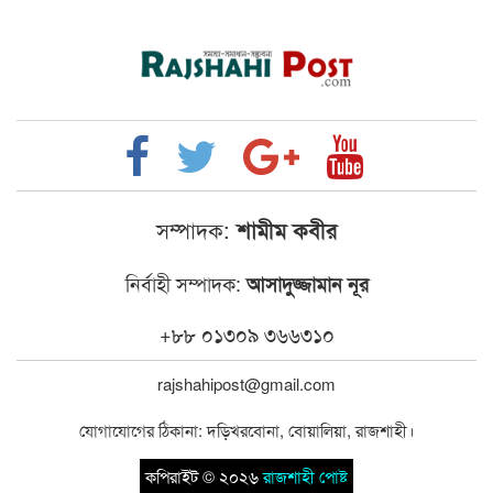
সম্পাদক:
শামীম কবীর
নির্বাহী সম্পাদক:
আসাদুজ্জামান নূর
+৮৮ ০১৩০৯ ৩৬৬৩১০
rajshahipost@gmail.com
যোগাযোগের ঠিকানা: দড়িখরবোনা, বোয়ালিয়া, রাজশাহী।
কপিরাইট © ২০২৬
রাজশাহী পোষ্ট