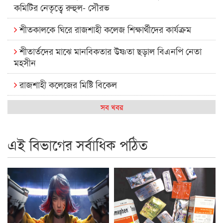
কমিটির নেতৃত্বে রুহুল- সৌরভ
শীতকালকে ঘিরে রাজশাহী কলেজ শিক্ষার্থীদের কার্যক্রম
শীতার্তদের মাঝে মানবিকতার উষ্ণতা ছড়াল বিএনপি নেতা
মহসীন
রাজশাহী কলেজের মিষ্টি বিকেল
কেমন আছে আমাদের দেশের মধ্যবিত্তরা
সব খবর
রাজশাহী কলেজ ক্যারিয়ার ক্লাবের নেতৃত্বে ইসমাইল- বিশাল
এই বিভাগের সর্বাধিক পঠিত
রাজশাইন একাডেমির ফল প্রকাশ ও পুরস্কার বিতরণ
রাজশাহী কলেজের শিক্ষার্থী শাখাওয়াত পেলেন স্টার এক্সিলেন্স
অ্যাওয়ার্ড
বিশ্ব নদী বিবস উপলক্ষে নদী সুরক্ষায় নাওযাত্রা