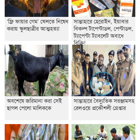
খেলার মাঠে বানানো হয়েছে গর্ত ঝুঁকিতে আষাড়িয়াদহর দুই
বিদ্যালয়
‘ফ্রি ফায়ার গেম’ খেলতে নিষেধ
সান্তাহারে হেরোইন, ইয়াবার
ইসলামের ইতিহাস ও সংস্কৃতি বিভাগের লাইট হাউজ ক্লাবের
করায় স্কুলছাত্রীর আত্মহত্যা
বিকল্প টাপেন্টাডল, পেন্টাডল,
নেতৃত্ব ইসতিয়াক-মাহফুজ
ট্যাপেন্টা ট্যাবলেট অবাধে
বিক্রি!
ডাকসুতে শিবিরের নিরঙ্কুশ জয়
রাজশাহীতে ট্রাকচাপায় ভ্যানচালক নিহত
শেষ সময়ে ভোট কারচুরি অভিযোগ আবিদের
অবশেষে জরিমানা করা সেই
সান্তাহারে বৈদ্যুতিক সরঞ্জামসহ
ছাগল পেলো মালিককে
রেলওয়ে প্রকৌশলী গ্রেপ্তার