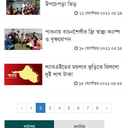
উপচেপড়া ভিড়
২১ সেপ্টেম্বর ২০২১ ০৪:১৯
পাবনায় বাচনশৈলীর ফ্রি স্বাস্থ্য ক্যাম্প
ও বৃক্ষরোপন
১৮ সেপ্টেম্বর ২০২১ ০০:১৪
ল্যাবএইডের ময়লার ঝুড়িতে মিললো
দুই লাখ টাকা
১৫ সেপ্টেম্বর ২০২১ ০৫:৫৪
«
1
2
3
4
5
6
7
8
»
সর্বশেষ
জনপ্রিয়