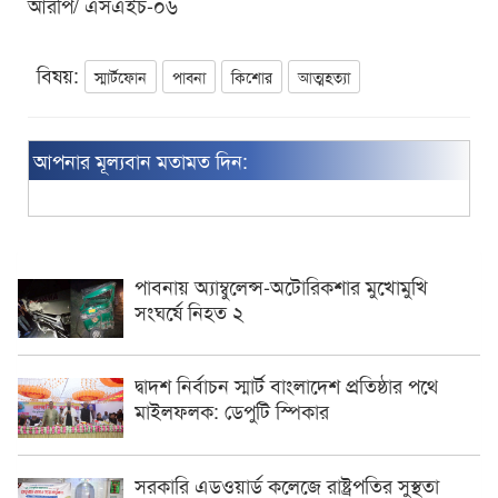
আরপি/ এসএইচ-০৬
বিষয়:
স্মার্টফোন
পাবনা
কিশোর
আত্মহত্যা
আপনার মূল্যবান মতামত দিন:
পাবনায় অ্যাম্বুলেন্স-অটোরিকশার মুখোমুখি
সংঘর্ষে নিহত ২
দ্বাদশ নির্বাচন স্মার্ট বাংলাদেশ প্রতিষ্ঠার পথে
মাইলফলক: ডেপুটি স্পিকার
সরকারি এডওয়ার্ড কলেজে রাষ্ট্রপতির সুস্থতা