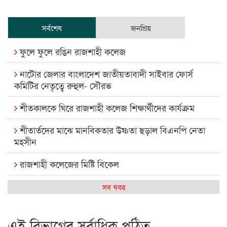
সর্বশেষ
জনপ্রিয়
ফুলে ফুলে রঙিন রাজশাহী কলেজ
নাটোর জেলার বাংলাদেশ জাতীয়তাবাদী সাইবার ফোর্স
কমিটির নেতৃত্বে রুহুল- সৌরভ
শীতকালকে ঘিরে রাজশাহী কলেজ শিক্ষার্থীদের কার্যক্রম
শীতার্তদের মাঝে মানবিকতার উষ্ণতা ছড়াল বিএনপি নেতা
মহসীন
রাজশাহী কলেজের মিষ্টি বিকেল
কেমন আছে আমাদের দেশের মধ্যবিত্তরা
সব খবর
রাজশাহী কলেজ ক্যারিয়ার ক্লাবের নেতৃত্বে ইসমাইল- বিশাল
এই বিভাগের সর্বাধিক পঠিত