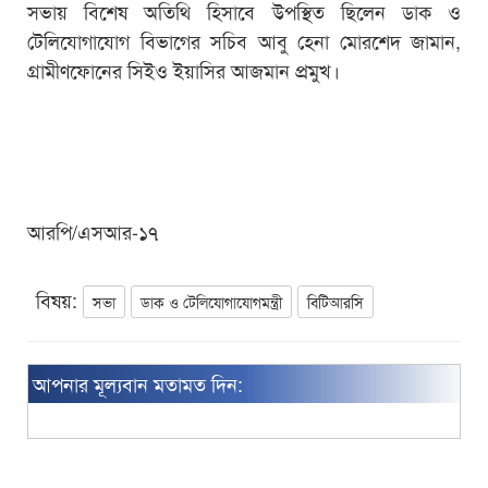
সভায় বিশেষ অতিথি হিসাবে উপস্থিত ছিলেন ডাক ও
টেলিযোগাযোগ বিভাগের সচিব আবু হেনা মোরশেদ জামান,
গ্রামীণফোনের সিইও ইয়াসির আজমান প্রমুখ।
আরপি/এসআর-১৭
বিষয়:
সভা
ডাক ও টেলিযোগাযোগমন্ত্রী
বিটিআরসি
আপনার মূল্যবান মতামত দিন: