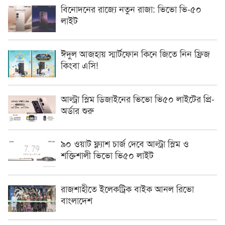
বিনোদনের রাজ্যে নতুন রাজা: ভিভো ভি-৫০
লাইট
ঈদুল আজহায় স্মার্টফোন কিনে জিতে নিন ফ্রিজ
কিংবা এসি!
আল্ট্রা স্লিম ডিজাইনের ভিভো ভি৫০ লাইটের প্রি-
অর্ডার শুরু
৯০ ওয়াট ফ্ল্যাশ চার্জ দেবে আল্ট্রা স্লিম ও
শক্তিশালী ভিভো ভি৫০ লাইট
রাজশাহীতে ইলেকট্রিক বাইক আনল রিভো
বাংলাদেশ