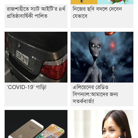
রাজশাহীতে স্যাট আইটি’র ৪র্থ
নিজের ছবি বদলে দেবেন
প্রতিষ্ঠাবার্ষিকী পালিত
যেভাবে
‘COVID-19’ গাড়ি!
এলিয়েনের রেডিও
সিগন্যাল:আমাদের জন্য
সতর্কবার্তা!