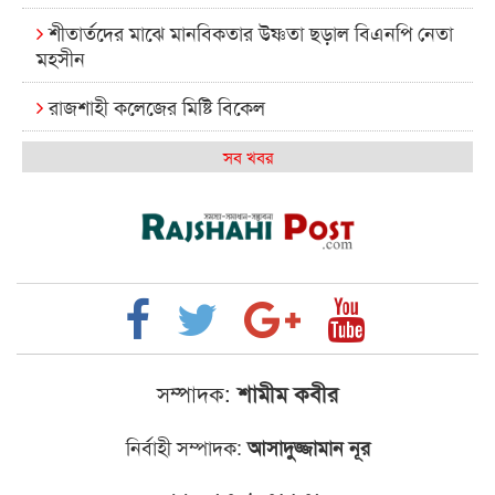
শীতার্তদের মাঝে মানবিকতার উষ্ণতা ছড়াল বিএনপি নেতা
মহসীন
রাজশাহী কলেজের মিষ্টি বিকেল
কেমন আছে আমাদের দেশের মধ্যবিত্তরা
সব খবর
রাজশাহী কলেজ ক্যারিয়ার ক্লাবের নেতৃত্বে ইসমাইল- বিশাল
রাজশাইন একাডেমির ফল প্রকাশ ও পুরস্কার বিতরণ
রাজশাহী কলেজের শিক্ষার্থী শাখাওয়াত পেলেন স্টার
এক্সিলেন্স অ্যাওয়ার্ড
বিশ্ব নদী বিবস উপলক্ষে নদী সুরক্ষায় নাওযাত্রা
সম্পাদক:
শামীম কবীর
খেলার মাঠে বানানো হয়েছে গর্ত ঝুঁকিতে আষাড়িয়াদহর দুই
নির্বাহী সম্পাদক:
আসাদুজ্জামান নূর
বিদ্যালয়