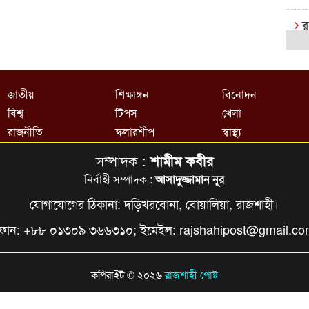
র
ক
রা
জাতীয়
শিক্ষাঙ্গন
বিনোদন
বি
বিশ্ব
টিপস
খেলা
র
রাজনীতি
স্কলারশীপ
স্বাস্থ্য
সম্পাদক :
শামীম কবীর
রা
এক্
নির্বাহী সম্পাদক :
আসাদুজ্জামান নূর
যোগাযোগের ঠিকানা: দড়িখরবোনা, বোয়ালিয়া, রাজশাহী।
বি
ফোন: +৮৮ ০১৩০৯ ৩৬৬৩১০; ইমেইল:
rajshahipost@gmail.c
খে
আষ
কপিরাইট © ২০২৬
রাজশাহী পোষ্ট
ই
ক্