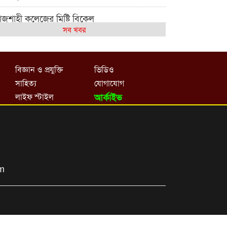
াজশাহী কলেজের মিষ্টি বিকেল
সব খবর
েমন আছে আমাদের দেশের মধ্যবিত্তরা
জশাহী কলেজ ক্যারিয়ার ক্লাবের নেতৃত্বে ইসমাইল-
বিজ্ঞান ও প্রযুক্তি
ভিডিও
শাল
সাহিত্য
যোগাযোগ
াজশাইন একাডেমির ফল প্রকাশ ও পুরস্কার বিতরণ
লাইফ স্টাইল
আর্কাইভ
জশাহী কলেজের শিক্ষার্থী শাখাওয়াত পেলেন স্টার
সিলেন্স অ্যাওয়ার্ড
শ্ব নদী বিবস উপলক্ষে নদী সুরক্ষায় নাওযাত্রা
om
লার মাঠে বানানো হয়েছে গর্ত ঝুঁকিতে
াড়িয়াদহর দুই বিদ্যালয়
সলামের ইতিহাস ও সংস্কৃতি বিভাগের লাইট হাউজ
লাবের নেতৃত্ব ইসতিয়াক-মাহফুজ