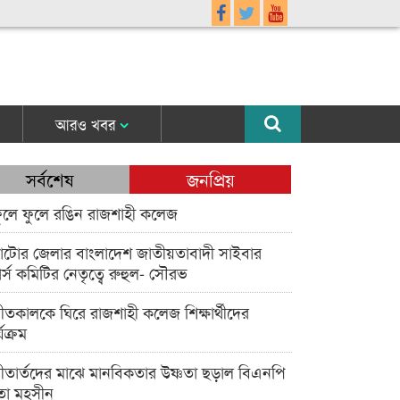
আরও খবর
সর্বশেষ
জনপ্রিয়
ুলে ফুলে রঙিন রাজশাহী কলেজ
াটোর জেলার বাংলাদেশ জাতীয়তাবাদী সাইবার
র্স কমিটির নেতৃত্বে রুহুল- সৌরভ
ীতকালকে ঘিরে রাজশাহী কলেজ শিক্ষার্থীদের
্যক্রম
ীতার্তদের মাঝে মানবিকতার উষ্ণতা ছড়াল বিএনপি
তা মহসীন