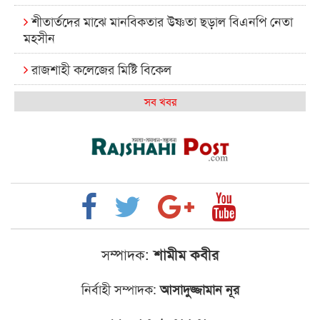
শীতার্তদের মাঝে মানবিকতার উষ্ণতা ছড়াল বিএনপি নেতা
মহসীন
রাজশাহী কলেজের মিষ্টি বিকেল
কেমন আছে আমাদের দেশের মধ্যবিত্তরা
সব খবর
রাজশাহী কলেজ ক্যারিয়ার ক্লাবের নেতৃত্বে ইসমাইল- বিশাল
রাজশাইন একাডেমির ফল প্রকাশ ও পুরস্কার বিতরণ
রাজশাহী কলেজের শিক্ষার্থী শাখাওয়াত পেলেন স্টার
এক্সিলেন্স অ্যাওয়ার্ড
বিশ্ব নদী বিবস উপলক্ষে নদী সুরক্ষায় নাওযাত্রা
সম্পাদক:
শামীম কবীর
খেলার মাঠে বানানো হয়েছে গর্ত ঝুঁকিতে আষাড়িয়াদহর দুই
নির্বাহী সম্পাদক:
আসাদুজ্জামান নূর
বিদ্যালয়